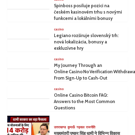
Spinboss posiluje pozici na
českém kasinovém trhu s novými
funkcemi a lokálními bonusy
casino
Legiano rozširuje slovenský trh:
nová lokalizácia, bonusy a
exkluzívne hry
casino
My Journey Through an
Online Casino No Verification Withdrawa
From Sign‑Up to Cash‑Out
casino
Online Casino Bitcoin FAQ:
Answers to the Most Common
Questions
उत्तराखण्ड
कुमाऊँ
गढ़वाल
राजनीति
मुख्यमंत्री पुष्कर सिंह धामी ने विभिन्न विकास