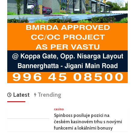
Latest
Trending
casino
Spinboss posiluje pozici na
českém kasinovém trhu s novými
funkcemi a lokálními bonusy