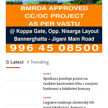
Latest
Trending
casino
Spinboss posiluje pozici na
českém kasinovém trhu s novými
funkcemi a lokálními bonusy
casino
Legiano rozširuje slovenský trh:
nová lokalizácia, bonusy a