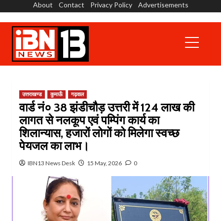
About
Contact
Privacy Policy
Advertisements
Skip
to
content
Primary
Menu
उत्तराखण्ड
कुमाऊँ
गढ़वाल
वार्ड नं० 38 झंडीचौड़ उत्तरी में ₹124 लाख की
लागत से नलकूप एवं पम्पिंग कार्य का
शिलान्यास, हजारों लोगों को मिलेगा स्वच्छ
पेयजल का लाभ।
IBN13 News Desk
15 May, 2026
0