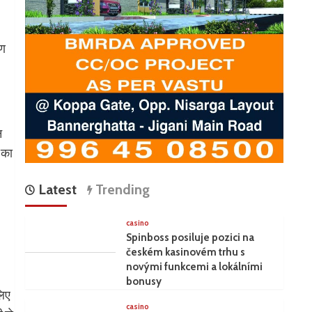
मण
न
क का
Latest
Trending
casino
Spinboss posiluje pozici na
českém kasinovém trhu s
novými funkcemi a lokálními
bonusy
लिए
casino