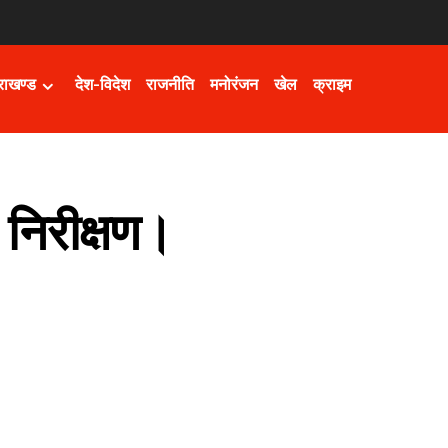
तराखण्ड
देश-विदेश
राजनीति
मनोरंजन
खेल
क्राइम
 निरीक्षण।