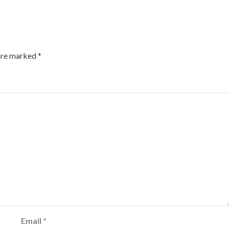
 are marked
*
Email
*