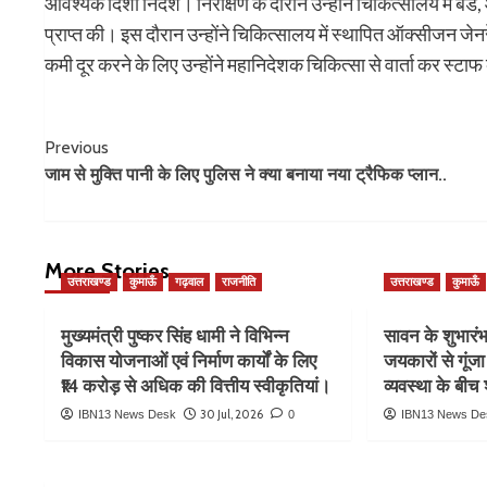
आवश्यक दिशा निर्देश। निरीक्षण के दौरान उन्होंने चिकित्सालय में बेड,
प्राप्त की। इस दौरान उन्होंने चिकित्सालय में स्थापित ऑक्सीजन जेन
कमी दूर करने के लिए उन्होंने महानिदेशक चिकित्सा से वार्ता कर स्ट
Post
Previous
जाम से मुक्ति पानी के लिए पुलिस ने क्या बनाया नया ट्रैफिक प्लान..
Navigation
More Stories
उत्तराखण्ड
कुमाऊँ
गढ़वाल
राजनीति
उत्तराखण्ड
कुमाऊँ
मुख्यमंत्री पुष्कर सिंह धामी ने विभिन्न
सावन के शुभारंभ
विकास योजनाओं एवं निर्माण कार्यों के लिए
जयकारों से गूंजा 
₹14 करोड़ से अधिक की वित्तीय स्वीकृतियां।
व्यवस्था के बीच श
30 Jul, 2026
IBN13 News Desk
0
IBN13 News De