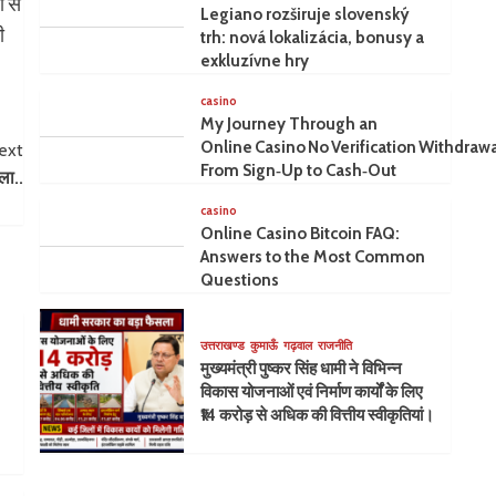
ी से
Legiano rozširuje slovenský
ी
trh: nová lokalizácia, bonusy a
exkluzívne hry
casino
My Journey Through an
Online Casino No Verification Withdrawa
ext
From Sign‑Up to Cash‑Out
ला..
casino
Online Casino Bitcoin FAQ:
Answers to the Most Common
Questions
उत्तराखण्ड
कुमाऊँ
गढ़वाल
राजनीति
मुख्यमंत्री पुष्कर सिंह धामी ने विभिन्न
विकास योजनाओं एवं निर्माण कार्यों के लिए
₹14 करोड़ से अधिक की वित्तीय स्वीकृतियां।