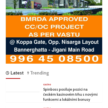
Latest
Trending
casino
Spinboss posiluje pozici na
českém kasinovém trhu s novými
funkcemi a lokálními bonusy