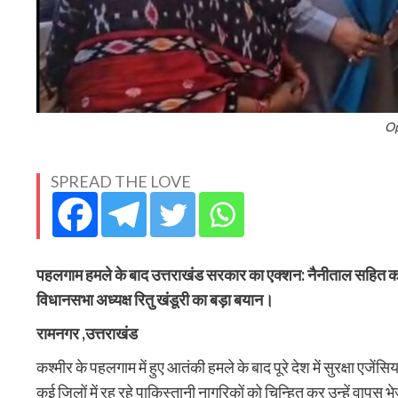
O
SPREAD THE LOVE
पहलगाम हमले के बाद उत्तराखंड सरकार का एक्शन: नैनीताल सहित कई ज
विधानसभा अध्यक्ष रितु खंडूरी का बड़ा बयान।
रामनगर ,उत्तराखंड
कश्मीर के पहलगाम में हुए आतंकी हमले के बाद पूरे देश में सुरक्षा एजें
कई जिलों में रह रहे पाकिस्तानी नागरिकों को चिन्हित कर उन्हें वापस 