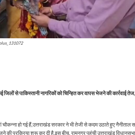
plus_131072
िलों से पाकिस्तानी नागरिकों को चिन्हित कर वापस भेजने की कार्रवाई तेज
सियां चौकन्ना हो गई हैं,उत्तराखंड सरकार ने भी तेजी से कदम उठाते हुए नैनीताल 
भेजने की प्रक्रिया शुरू कर दी है,इस बीच, रामनगर पहुंची उत्तराखंड विधानसभ