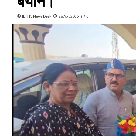
बयान।
IBN13 News Desk
26 Apr, 2025
0