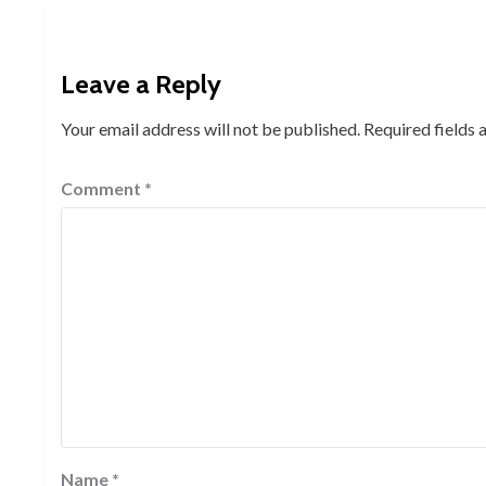
Leave a Reply
Your email address will not be published.
Required fields
Comment
*
Name
*