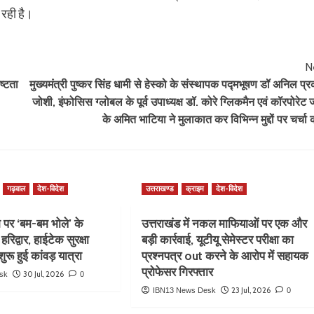
 रही है।
N
ष्टता
मुख्यमंत्री पुष्कर सिंह धामी से हेस्को के संस्थापक पद्मभूषण डॉ अनिल प्
जोशी, इंफोसिस ग्लोबल के पूर्व उपाध्यक्ष डॉ. कोरे ग्लिकमैन एवं कॉरपोरेट
के अमित भाटिया ने मुलाकात कर विभिन्न मुद्दों पर चर्चा
गढ़वाल
देश-विदेश
उत्तराखण्ड
क्राइम
देश-विदेश
 पर ‘बम-बम भोले’ के
उत्तराखंड में नकल माफियाओं पर एक और
हरिद्वार, हाईटेक सुरक्षा
बड़ी कार्रवाई, यूटीयू सेमेस्टर परीक्षा का
ुरू हुई कांवड़ यात्रा
प्रश्नपत्र out करने के आरोप में सहायक
प्रोफेसर गिरफ्तार
30 Jul, 2026
sk
0
23 Jul, 2026
IBN13 News Desk
0