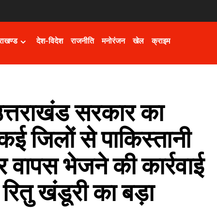
तराखण्ड
देश-विदेश
राजनीति
मनोरंजन
खेल
क्राइम
उत्तराखंड सरकार का
कई जिलों से पाकिस्तानी
र वापस भेजने की कार्रवाई
रितु खंडूरी का बड़ा