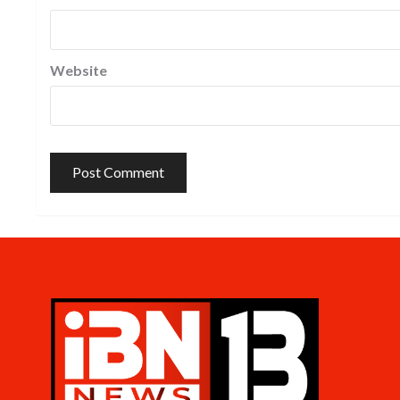
Website