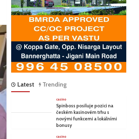
Latest
Trending
casino
Spinboss posiluje pozici na
českém kasinovém trhu s
novými funkcemi a lokálními
bonusy
casino