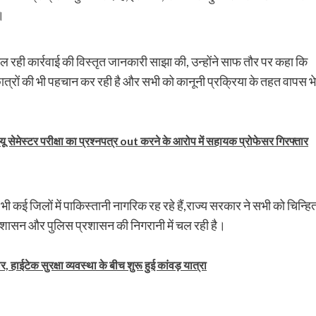
ा।
ं चल रही कार्रवाई की विस्तृत जानकारी साझा की, उन्होंने साफ तौर पर कहा कि
 छात्रों की भी पहचान कर रही है और सभी को कानूनी प्रक्रिया के तहत वापस भ
ू सेमेस्टर परीक्षा का प्रश्नपत्र out करने के आरोप में सहायक प्रोफेसर गिरफ्तार
ें भी कई जिलों में पाकिस्तानी नागरिक रह रहे हैं,राज्य सरकार ने सभी को चिन्हि
्रशासन और पुलिस प्रशासन की निगरानी में चल रही है।
, हाईटेक सुरक्षा व्यवस्था के बीच शुरू हुई कांवड़ यात्रा