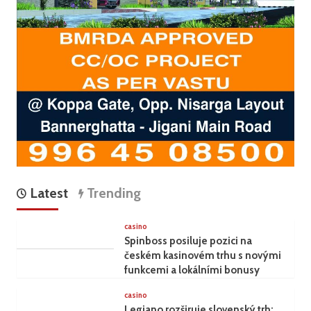
Latest
Trending
casino
Spinboss posiluje pozici na
českém kasinovém trhu s novými
funkcemi a lokálními bonusy
casino
Legiano rozširuje slovenský trh: