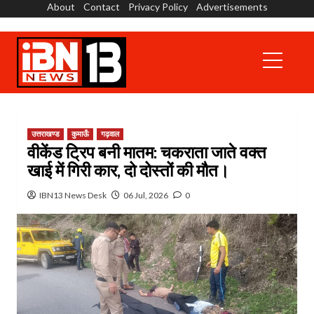
About
Contact
Privacy Policy
Advertisements
Skip
to
content
Primary
Menu
उत्तराखण्ड
कुमाऊँ
गढ़वाल
वीकेंड ट्रिप बनी मातम: चकराता जाते वक्त
खाई में गिरी कार, दो दोस्तों की मौत।
IBN13 News Desk
06 Jul, 2026
0