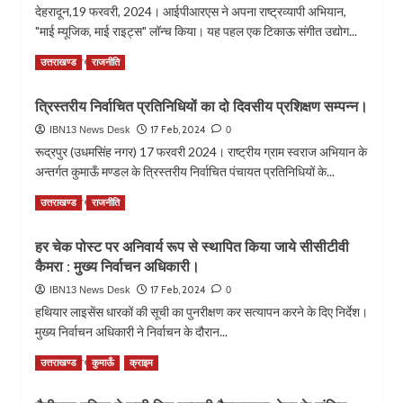
अयोध्या
देहरादून,19 फरवरी, 2024। आईपीआरएस ने अपना राष्ट्रव्यापी अभियान,
की
में
"माई म्यूजिक, माई राइट्स" लॉन्च किया। यह पहल एक टिकाऊ संगीत उद्योग...
जन्मतिथि
रामलला
आज।
के
Read
Read More
उत्तराखण्ड
राजनीति
दर्शन
more
किए।
about
त्रिस्तरीय निर्वाचित प्रतिनिधियों का दो दिवसीय प्रशिक्षण सम्पन्न।
आईपीआरएस
ने
17 Feb, 2024
IBN13 News Desk
0
“माय
रूद्रपुर (उधमसिंह नगर) 17 फरवरी 2024। राष्ट्रीय ग्राम स्वराज अभियान के
म्यूजिक,
अन्तर्गत कुमाऊँ मण्डल के त्रिस्तरीय निर्वाचित पंचायत प्रतिनिधियों के...
माय
राइट्स”
Read
Read More
उत्तराखण्ड
राजनीति
अभियान
more
कियाकिया
about
हर चेक पोस्ट पर अनिवार्य रूप से स्थापित किया जाये सीसीटीवी
शुरू
त्रिस्तरीय
।
कैमरा : मुख्य निर्वाचन अधिकारी।
निर्वाचित
प्रतिनिधियों
17 Feb, 2024
IBN13 News Desk
0
का
हथियार लाइसेंस धारकों की सूची का पुनरीक्षण कर सत्यापन करने के दिए निर्देश।
दो
मुख्य निर्वाचन अधिकारी ने निर्वाचन के दौरान...
दिवसीय
प्रशिक्षण
Read
Read More
उत्तराखण्ड
कुमाऊँ
क्राइम
सम्पन्न।
more
about