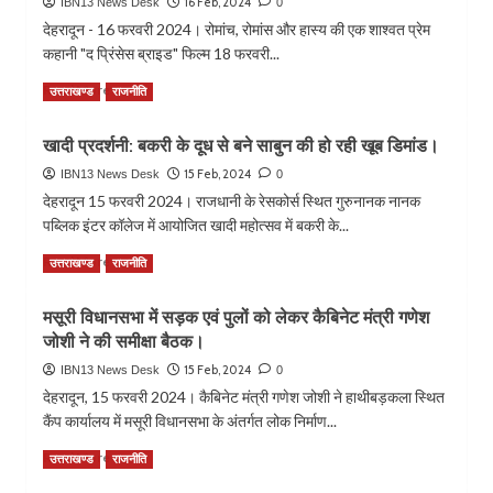
16 Feb, 2024
IBN13 News Desk
0
1651
तहत
देहरादून - 16 फरवरी 2024। रोमांच, रोमांस और हास्य की एक शाश्वत प्रेम
करोड़:
1200
कहानी "द प्रिंसेस ब्राइड" फिल्म 18 फरवरी...
महाराज।
करोड़
स्वीकृतः
Read
Read More
उत्तराखण्ड
राजनीति
डॉ.
more
धन
about
सिंह
खादी प्रदर्शनी: बकरी के दूध से बने साबुन की हो रही खूब डिमांड।
रिच
रावत।
टॉकीज
15 Feb, 2024
IBN13 News Desk
0
के
देहरादून 15 फरवरी 2024। राजधानी के रेसकोर्स स्थित गुरुनानक नानक
अंतर्गत
पब्लिक इंटर कॉलेज में आयोजित खादी महोत्सव में बकरी के...
रविवार
को
Read
Read More
उत्तराखण्ड
राजनीति
लोगों
more
को
about
मसूरी विधानसभा में सड़क एवं पुलों को लेकर कैबिनेट मंत्री गणेश
दिखाई
खादी
जाएगी
जोशी ने की समीक्षा बैठक।
प्रदर्शनी:
“द
बकरी
15 Feb, 2024
IBN13 News Desk
0
प्रिंसेस
के
देहरादून, 15 फरवरी 2024। कैबिनेट मंत्री गणेश जोशी ने हाथीबड़कला स्थित
ब्राइड”
दूध
कैंप कार्यालय में मसूरी विधानसभा के अंतर्गत लोक निर्माण...
फिल्म
से
।
बने
Read
Read More
उत्तराखण्ड
राजनीति
साबुन
more
की