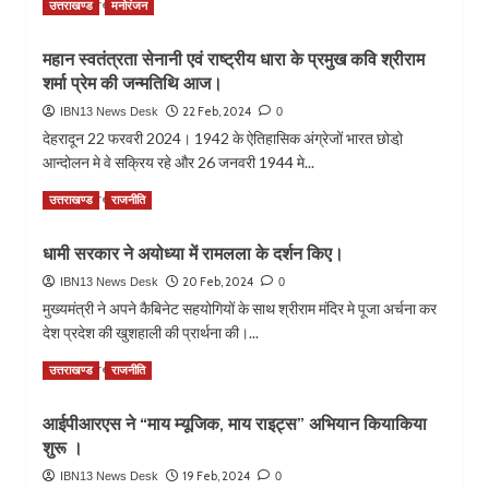
Read
Read More
उत्तराखण्ड
मनोरंजन
एवं
जोशी
more
शिलान्यास
ने
about
कर
महान स्वतंत्रता सेनानी एवं राष्ट्रीय धारा के प्रमुख कवि श्रीराम
रक्षा
मंडी
दी
मंत्री
शर्मा प्रेम की जन्मतिथि आज।
समिति
बड़ी
राजनाथ
के
22 Feb, 2024
IBN13 News Desk
सौगात।
0
सिंह
प्रयास
देहरादून 22 फरवरी 2024। 1942 के ऐतिहासिक अंग्रेजों भारत छोडो़
से
से
आन्दोलन मे वे सक्रिय रहे और 26 जनवरी 1944 मे...
किया
किसानों
चमोली
के
Read
Read More
उत्तराखण्ड
राजनीति
में
बकाये
more
सैनिक
का
about
स्कूल
भुगतान
धामी सरकार ने अयोध्या में रामलला के दर्शन किए।
महान
के
हुआ
स्वतंत्रता
20 Feb, 2024
IBN13 News Desk
0
निर्माण
शुरू।
सेनानी
मुख्यमंत्री ने अपने कैबिनेट सहयोगियों के साथ श्रीराम मंदिर मे पूजा अर्चना कर
का
एवं
अनुरोध।
देश प्रदेश की खुशहाली की प्रार्थना की।...
राष्ट्रीय
धारा
Read
Read More
उत्तराखण्ड
राजनीति
के
more
प्रमुख
about
आईपीआरएस ने “माय म्यूजिक, माय राइट्स” अभियान कियाकिया
कवि
धामी
श्रीराम
शुरू ।
सरकार
शर्मा
ने
19 Feb, 2024
IBN13 News Desk
0
प्रेम