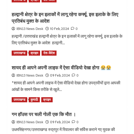
प्रतिभाग।
आमंत्रण।
more
about
हल्द्वानी क्षेत्र के इन इलाकों में लागू रहेगा कर्फ्यू, इस इलाके के लिए
मातृ-
प्रतिबंध मुक्त के आदेश
शक्ति
कार्यक्रम
10 Feb, 2024
IBN13 News Desk
0
में
हल्द्वानी /उत्तराखंड हल्द्वानी क्षेत्र के इन इलाकों में लागू रहेगा कर्फ्यू, इस इलाके के
अल्मोड़ा
लिए प्रतिबंध मुक्त के आदेश हल्द्वानी...
पहुंचे
मुख्यमंत्री
Read
Read More
उत्तराखण्ड
क्राइम
देश-विदेश
पुष्कर
more
सिंह
about
धामी।
शायद ही आपने अपनी लाइफ में ऐसा वीडियो देखा होगा
हल्द्वानी
क्षेत्र
09 Feb, 2024
IBN13 News Desk
0
के
*शायद ही आपने अपनी लाइफ में ऐसा वीडियो देखा होगा उपद्रवीयों द्वारा आपकी
इन
आंखों के सामने किस तरीके से खुले...
इलाकों
में
Read
Read More
उत्तराखण्ड
कुमाऊँ
क्राइम
लागू
more
रहेगा
about
गन हॉउस पर चली गोली एक कि मौत ।
कर्फ्यू,
शायद
इस
ही
09 Feb, 2024
IBN13 News Desk
0
इलाके
आपने
उधमसिंहनगर/उत्तराखण्ड रुद्रपुर में रिवाल्वर की सर्विस कराने गए युवक की
के
अपनी