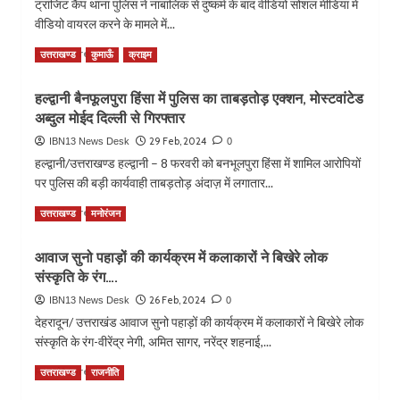
ट्रांजिट कैंप थाना पुलिस ने नाबालिक से दुष्कर्म के बाद वीडियो सोशल मीडिया मे
मतदान
वीडियो वायरल करने के मामले में...
के
लिए
Read
Read More
उत्तराखण्ड
कुमाऊँ
क्राइम
मिलेगी
more
मदद,
about
हल्द्वानी बैनफूलपुरा हिंसा में पुलिस का ताबड़तोड़ एक्शन, मोस्टवांटेड
दिव्यांगजन
नाबालिक
सक्षम
अब्दुल मोईद दिल्ली से गिरफ्तार
से
ऐप
दुष्कर्म
29 Feb, 2024
IBN13 News Desk
0
पर
का
हल्द्वानी/उत्तराखण्ड हल्द्वानी – 8 फरवरी को बनभूलपुरा हिंसा में शामिल आरोपियों
कराएं
आरोपी
पर पुलिस की बड़ी कार्यवाही ताबड़तोड़ अंदाज़ में लगातार...
पंजीकरण
गिरफ्तार
Read
Read More
उत्तराखण्ड
मनोरंजन
more
about
आवाज सुनो पहाड़ों की कार्यक्रम में कलाकारों ने बिखेरे लोक
हल्द्वानी
संस्कृति के रंग….
बैनफूलपुरा
हिंसा
26 Feb, 2024
IBN13 News Desk
0
में
देहरादून/ उत्तराखंड आवाज सुनो पहाड़ों की कार्यक्रम में कलाकारों ने बिखेरे लोक
पुलिस
संस्कृति के रंग-वीरेंद्र नेगी, अमित सागर, नरेंद्र शहनाई,...
का
ताबड़तोड़
Read
Read More
उत्तराखण्ड
राजनीति
एक्शन,
more
मोस्टवांटेड