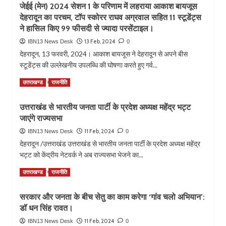
अध्यक्ष
देगा
जेईई (मेन) 2024 सेशन 1 के परिणाम में लहराया आकाश बायजूस
पर्यटन
मनोज
इस्कॉन।
देहरादून का परचम, टॉप स्कोरर राघव अग्रवाल सहित 11 स्टूडेंट्स
की
कुमार
दृष्टि
ने हासिल किए 99 फीसदी से ज्यादा परसेंटाइल।
ने
से
किया
13 Feb, 2024
IBN13 News Desk
0
कण्वाश्रम
उद्घाटन।
देहरादून, 13 फरवरी, 2024। आकाश बायजूस ने देहरादून से अपने बीस
को
खादी
स्टूडेंट्स की उल्लेखनीय उपलब्धि की घोषणा करते हुए गर्व...
विकसित
प्रदर्शनी
करने
में
Read
Read More
उत्तराखण्ड
राजनीति
के
दिखी
more
लिए
नए
about
प्रतिबद्ध
उत्तराखंड से भारतीय जनता पार्टी के प्रदेश अध्यक्ष महेंद्र भट्ट
भारत
जेईई
है
जाएंगे राज्यसभा
की
(मेन)
सरकार:
नई
2024
11 Feb, 2024
IBN13 News Desk
0
महाराज।
खादी
सेशन
देहरादून /उत्तराखंड उत्तराखंड से भारतीय जनता पार्टी के प्रदेश अध्यक्ष महेंद्र
की
1
भट्ट को केंद्रीय नेटवर्क ने अब राज्यसभा भेजने का...
झलक।
के
परिणाम
Read
Read More
उत्तराखण्ड
राजनीति
में
more
लहराया
about
आकाश
सरकार और जनता के बीच सेतु का काम करेगा ‘गांव चलो अभियान’:
उत्तराखंड
बायजूस
डॉ धन सिंह रावत।
से
देहरादून
भारतीय
11 Feb, 2024
IBN13 News Desk
0
का