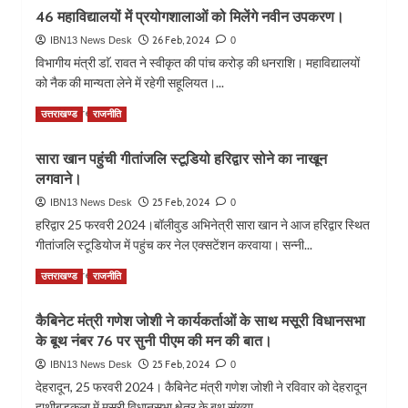
about
अब्दुल
46 महाविद्यालयों में प्रयोगशालाओं को मिलेंगे नवीन उपकरण।
आवाज
मोईद
सुनो
26 Feb, 2024
IBN13 News Desk
0
दिल्ली
पहाड़ों
विभागीय मंत्री डाॅ. रावत ने स्वीकृत की पांच करोड़ की धनराशि। महाविद्यालयों
से
की
को नैक की मान्यता लेने में रहेगी सहूलियत।...
गिरफ्तार
कार्यक्रम
में
Read
Read More
उत्तराखण्ड
राजनीति
कलाकारों
more
ने
about
सारा खान पहुंची गीतांजलि स्टूडियो हरिद्वार सोने का नाखून
बिखेरे
46
लोक
लगवाने।
महाविद्यालयों
संस्कृति
में
25 Feb, 2024
IBN13 News Desk
0
के
प्रयोगशालाओं
हरिद्वार 25 फरवरी 2024।बॉलीवुड अभिनेत्री सारा खान ने आज हरिद्वार स्थित
रंग….
को
गीतांजलि स्टूडियोज में पहुंच कर नेल एक्सटेंशन करवाया। सन्नी...
मिलेंगे
नवीन
Read
Read More
उत्तराखण्ड
राजनीति
उपकरण।
more
about
कैबिनेट मंत्री गणेश जोशी ने कार्यकर्ताओं के साथ मसूरी विधानसभा
सारा
के बूथ नंबर 76 पर सुनी पीएम की मन की बात।
खान
पहुंची
25 Feb, 2024
IBN13 News Desk
0
गीतांजलि
देहरादून, 25 फरवरी 2024। कैबिनेट मंत्री गणेश जोशी ने रविवार को देहरादून
स्टूडियो
हाथीबड़कला में मसूरी विधानसभा क्षेत्र के बूथ संख्या...