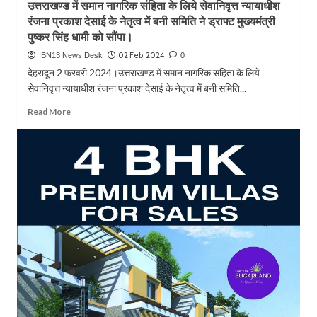
उत्तराखण्ड में समान नागरिक संहिता के लिये सेवानिवृत्त न्यायाधीश
यूसीसी
रंजना प्रकाश देसाई के नेतृत्व में बनी समिति ने ड्राफ्ट मुख्यमंत्री
पर
आ
पुष्कर सिंह धामी को सौंपा।
रहे
02 Feb, 2024
IBN13 News Desk
0
गीत
देहरादून 2 फरवरी 2024।उत्तराखण्ड में समान नागरिक संहिता के लिये
का
सेवानिवृत्त न्यायाधीश रंजना प्रकाश देसाई के नेतृत्व में बनी समिति...
मुख्यमंत्री
पुष्कर
Read
Read More
सिंह
more
धामी
about
ने
उत्तराखण्ड
किया
में
विमोचन।
समान
नागरिक
संहिता
के
लिये
सेवानिवृत्त
न्यायाधीश
रंजना
प्रकाश
देसाई
के