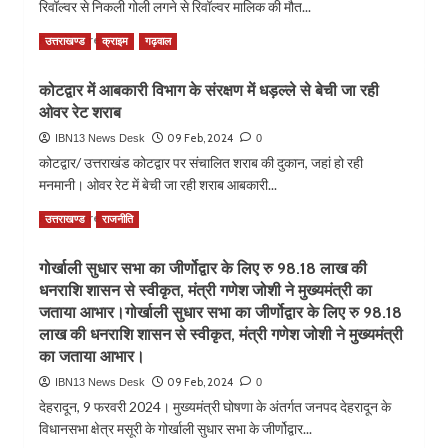
रिवॉल्वर से निकली गोली लगने से रिवॉल्वर मालिक की मौत...
लिए
लाइफ
प्रतिबंध
में
Read
Read More
उत्तराखण्ड
क्राइम
गढ़वाल
मुक्त
ऐसा
more
के
वीडियो
about
आदेश
कोटद्वार में आबकारी विभाग के संरक्षण में धड़ल्ले से बेची जा रही
देखा
गन
होगा
ओवर रेट शराब
हॉउस
पर
09 Feb, 2024
IBN13 News Desk
0
चली
कोटद्वार/ उत्तराखंड कोटद्वार पर संचालित शराब की दुकान, जहां हो रही
गोली
मनमानी। ओवर रेट में बेची जा रही शराब आबकारी...
एक
कि
Read
Read More
उत्तराखण्ड
राजनीति
मौत
more
।
about
गोर्खाली सुधार सभा का जीर्णोद्वार के लिए रु 98.18 लाख की
कोटद्वार
धनराशि शासन से स्वीकृत, मंत्री गणेश जोशी ने मुख्यमंत्री का
में
आबकारी
जताया आभार।गोर्खाली सुधार सभा का जीर्णोद्वार के लिए रु 98.18
विभाग
लाख की धनराशि शासन से स्वीकृत, मंत्री गणेश जोशी ने मुख्यमंत्री
के
का जताया आभार।
संरक्षण
09 Feb, 2024
IBN13 News Desk
0
में
धड़ल्ले
देहरादून, 9 फरवरी 2024। मुख्यमंत्री घोषणा के अंतर्गत जनपद देहरादून के
से
विधानसभा क्षेत्र मसूरी के गोर्खाली सुधार सभा के जीर्णोद्वार...
बेची