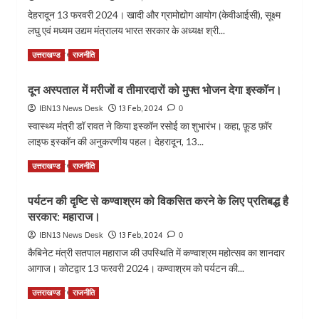
दे
देहरादून 13 फरवरी 2024। खादी और ग्रामोद्योग आयोग (केवीआईसी), सूक्ष्म
रही
डॉ.
लघु एवं मध्यम उद्यम मंत्रालय भारत सरकार के अध्यक्ष श्री...
निशि
Read
Read More
उत्तराखण्ड
राजनीति
भट्ट
more
की
about
यूनिक
दून अस्पताल में मरीजों व तीमारदारों को मुफ्त भोजन देगा इस्कॉन।
मोदी
माइंड
सरकार
13 Feb, 2024
IBN13 News Desk
0
प्रोग्रामिंग
की
टेक्निक
स्वास्थ्य मंत्री डॉ रावत ने किया इस्कॉन रसोई का शुभारंभ। कहा, फ़ूड फ़ॉर
गारंटी
लाइफ इस्कॉन की अनुकरणीय पहल। देहरादून, 13...
से
खादी
Read
Read More
उत्तराखण्ड
राजनीति
बनी
more
ग्लोबल
about
पर्यटन की दृष्टि से कण्वाश्रम को विकसित करने के लिए प्रतिबद्ध है
ब्रांड:
दून
मनोज
सरकार: महाराज।
अस्पताल
कुमार।
में
13 Feb, 2024
IBN13 News Desk
0
राज्य
मरीजों
कैबिनेट मंत्री सतपाल महाराज की उपस्थिति में कण्वाश्रम महोत्सव का शानदार
स्तरीय
व
आगाज। कोटद्वार 13 फरवरी 2024। कण्वाश्रम को पर्यटन की...
खादी
तीमारदारों
प्रदर्शनी
को
Read
Read More
उत्तराखण्ड
राजनीति
का
मुफ्त
more
केवीआईसी
भोजन
about