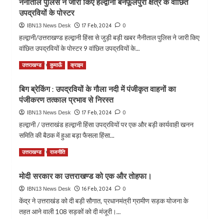
नैनीताल पुलिस ने जारी किए हल्द्वानी बैनफूलपुरा क्षेत्र के वांछित
हर
उपद्रवियों के पोस्टर
चेक
पोस्ट
17 Feb, 2024
IBN13 News Desk
0
पर
हल्द्वानी/उत्तराखण्ड हल्द्वानी हिंसा से जुड़ी बड़ी खबर नैनीताल पुलिस ने जारी किए
अनिवार्य
वांछित उपद्रवियों के पोस्टर 9 वांछित उपद्रवियों के...
रूप
से
Read
Read More
उत्तराखण्ड
कुमाऊँ
क्राइम
स्थापित
more
किया
about
जाये
बिग ब्रेकिंग : उपद्रवियों के गौला नदी में पंजीकृत वाहनों का
नैनीताल
सीसीटीवी
पंजीकरण तत्काल प्रभाव से निरस्त
पुलिस
कैमरा
ने
17 Feb, 2024
IBN13 News Desk
0
:
जारी
हल्द्वानी / उत्तराखंड हल्द्वानी हिंसा उपद्रवियों पर एक और बड़ी कार्यवाही खनन
मुख्य
किए
निर्वाचन
समिति की बैठक में हुआ बड़ा फैसला हिंसा...
हल्द्वानी
अधिकारी।
बैनफूलपुरा
Read
Read More
उत्तराखण्ड
राजनीति
क्षेत्र
more
के
about
वांछित
मोदी सरकार का उत्तराखण्ड को एक और तोहफा।
बिग
उपद्रवियों
ब्रेकिंग
16 Feb, 2024
IBN13 News Desk
0
के
:
केंद्र ने उत्तराखंड को दी बड़ी सौगात, प्रधानमंत्री ग्रामीण सड़क योजना के
पोस्टर
उपद्रवियों
तहत आने वाली 108 सड़कों को दी मंजूरी।...
के