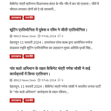
जनता
कैबिनेट मंत्री श्रीनगर विधानसभा क्षेत्र के गॉंव-गॉंव में कर रहे प्रवास। गॉंवों में
परचम,
पार्टी
टॉप
चौपाल लगाकर लोगों को दे रहे सरकारी...
के
स्कोरर
प्रदेश
Read
Read More
उत्तराखण्ड
राघव
राजनीति
अध्यक्ष
more
अग्रवाल
महेंद्र
about
सहित
भट्ट
शूटिंग प्रतियोगिता में मुकेश व रश्मि ने जीती प्रतियोगिता।
सरकार
11
जाएंगे
और
11 Feb, 2024
IBN13 News Desk
स्टूडेंट्स
0
राज्यसभा
जनता
ने
देहरादून 11 फरवरी 2024। उत्तरांचल प्रेस क्लब द्वारा आयोजित मनोज
के
हासिल
कंडवाल स्मृति शूटिंग प्रतियोगिता का उद्घाटन मुख्य अतिथि पृथ्वी सिंह...
बीच
किए
सेतु
Read
99
Read More
उत्तराखण्ड
राजनीति
का
more
फीसदी
काम
about
से
गांव चलो अभियान के तहत कैबिनेट मंत्री गणेश जोशी ने कई
करेगा
शूटिंग
ज्यादा
‘गांव
कार्यक्रमों में किया प्रतिभाग।
प्रतियोगिता
परसेंटाइल।
चलो
में
11 Feb, 2024
IBN13 News Desk
0
अभियान’:
मुकेश
देहरादून, 11 फरवरी 2024। कैबिनेट मंत्री गणेश जोशी ने भारतीय जनता पार्टी
डॉ
व
के “गांव चलो अभियान” कार्यक्रम के तहत रविवार...
धन
रश्मि
सिंह
ने
Read
Read More
उत्तराखण्ड
राजनीति
रावत।
जीती
more
प्रतियोगिता।
about