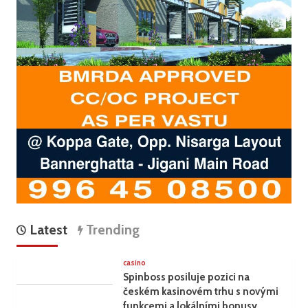
नेतृत्व
में
बनी
समिति
ने
ड्राफ्ट
मुख्यमंत्री
पुष्कर
सिंह
धामी
को
सौंपा।
Latest
Trending
casino
Spinboss posiluje pozici na
českém kasinovém trhu s novými
funkcemi a lokálními bonusy