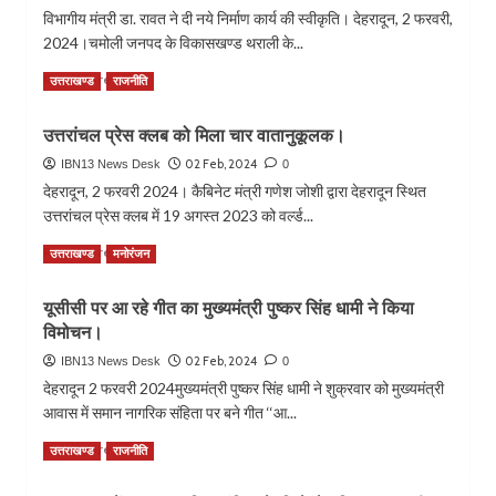
जनपद
का
विभागीय मंत्री डा. रावत ने दी नये निर्माण कार्य की स्वीकृति। देहरादून, 2 फरवरी,
पौड़ी
हाल
2024।चमोली जनपद के विकासखण्ड थराली के...
के
जानने
लिए
अस्पताल
Read
Read More
उत्तराखण्ड
राजनीति
किया
पहुँचे
more
800
कैबिनेट
about
करोड़
उत्तरांचल प्रेस क्लब को मिला चार वातानुकूलक।
मंत्री
दो
से
गणेश
करोड़
02 Feb, 2024
IBN13 News Desk
0
अधिक
जोशी,
की
देहरादून, 2 फरवरी 2024। कैबिनेट मंत्री गणेश जोशी द्वारा देहरादून स्थित
योजनाओं
मंत्री
लागत
का
उत्तरांचल प्रेस क्लब में 19 अगस्त 2023 को वर्ल्ड...
बोले
से
लोकापर्ण/
:
बनेगा
Read
Read More
शिलान्यास‘‘
उत्तराखण्ड
मनोरंजन
अब
इंटर
more
तबियत
कॉलेज
about
में
यूसीसी पर आ रहे गीत का मुख्यमंत्री पुष्कर सिंह धामी ने किया
रतगांव
उत्तरांचल
काफ़ी
का
विमोचन।
प्रेस
सुधार
भवन
क्लब
02 Feb, 2024
IBN13 News Desk
0
।
को
देहरादून 2 फरवरी 2024मुख्यमंत्री पुष्कर सिंह धामी ने शुक्रवार को मुख्यमंत्री
मिला
आवास में समान नागरिक संहिता पर बने गीत ‘‘आ...
चार
वातानुकूलक।
Read
Read More
उत्तराखण्ड
राजनीति
more
about