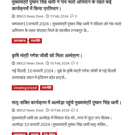
मुख्यमंत्री पुष्कर सिंह धामी ने गांव चलो अभियान के तहत कई
गांव
कार्यक्रमों में किया प्रतिभाग।
चलो
अभियान
11 Feb, 2024
IBN13 News Desk
0
के
चम्पावत11जनवरी 2024। मुख्यमंत्री पुष्कर सिंह धामी ने रविवार को गांव चलो
तहत
अभियान के तहत चंपावत जिले के तहसील टनकपुर के...
कैबिनेट
मंत्री
Read
Read More
उत्तराखण्ड
राजनीति
गणेश
more
जोशी
about
ने
कृषि मंत्री गणेश जोशी को मिला आमंत्रण।
मुख्यमंत्री
कई
पुष्कर
10 Feb, 2024
IBN13 News Desk
0
कार्यक्रमों
सिंह
नई दिल्ली, 10 फरवरी 2024। सुबे के कृषि मंत्री गणेश जोशी से नई दिल्ली
में
धामी
उत्तराखंड सदन में इंडियन ब्रेव हार्ट्स...
किया
ने
प्रतिभाग।
गांव
Read
Read More
Uncategorized
राजनीति
चलो
more
अभियान
about
मातृ-शक्ति कार्यक्रम में अल्मोड़ा पहुंचे मुख्यमंत्री पुष्कर सिंह धामी।
के
कृषि
तहत
मंत्री
10 Feb, 2024
IBN13 News Desk
0
कई
गणेश
मुख्यमंत्री धामी का अल्मोड़ा में विशाल रोड शो...नगर में जुटा जन सैलाब।
कार्यक्रमों
जोशी
अल्मोड़ा 10 फरवरी 2024।मुख्यमंत्री पुष्कर सिंह धामी मातृ-शक्ति...
में
को
किया
मिला
Read
Read More
उत्तराखण्ड
क्राइम
देश-विदेश