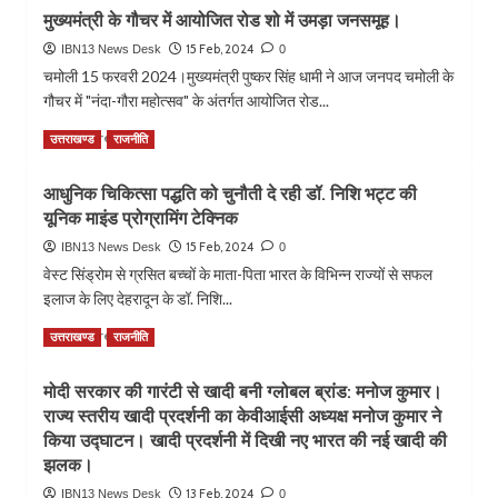
about
हो
मुख्यमंत्री के गौचर में आयोजित रोड शो में उमड़ा जनसमूह।
मसूरी
रही
विधानसभा
15 Feb, 2024
IBN13 News Desk
0
खूब
में
चमोली 15 फरवरी 2024।मुख्यमंत्री पुष्कर सिंह धामी ने आज जनपद चमोली के
डिमांड।
सड़क
गौचर में "नंदा-गौरा महोत्सव" के अंतर्गत आयोजित रोड...
एवं
पुलों
Read
Read More
उत्तराखण्ड
राजनीति
को
more
लेकर
about
आधुनिक चिकित्सा पद्धति को चुनौती दे रही डॉ. निशि भट्ट की
कैबिनेट
मुख्यमंत्री
मंत्री
यूनिक माइंड प्रोग्रामिंग टेक्निक
के
गणेश
गौचर
15 Feb, 2024
IBN13 News Desk
0
जोशी
में
वेस्ट सिंड्रोम से ग्रसित बच्चों के माता-पिता भारत के विभिन्न राज्यों से सफल
ने
आयोजित
इलाज के लिए देहरादून के डॉ. निशि...
की
रोड
समीक्षा
शो
Read
Read More
उत्तराखण्ड
राजनीति
बैठक।
में
more
उमड़ा
about
जनसमूह।
मोदी सरकार की गारंटी से खादी बनी ग्लोबल ब्रांड: मनोज कुमार।
आधुनिक
राज्य स्तरीय खादी प्रदर्शनी का केवीआईसी अध्यक्ष मनोज कुमार ने
चिकित्सा
पद्धति
किया उद्घाटन। खादी प्रदर्शनी में दिखी नए भारत की नई खादी की
को
झलक।
चुनौती
13 Feb, 2024
IBN13 News Desk
0