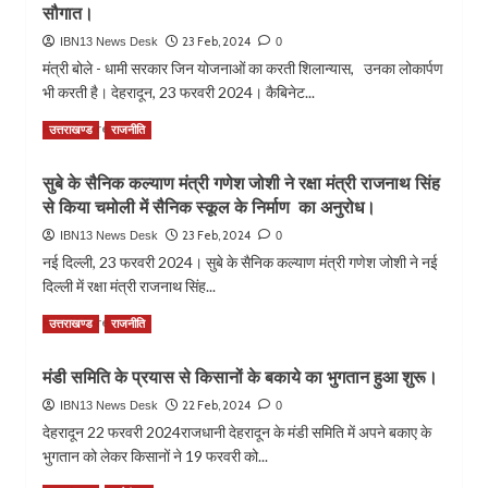
कॉलेज
सौगात।
बात।
व
23 Feb, 2024
IBN13 News Desk
0
बालिका
मंत्री बोले - धामी सरकार जिन योजनाओं का करती शिलान्यास, उनका लोकार्पण
इंटर
भी करती है। देहरादून, 23 फरवरी 2024। कैबिनेट...
कॉलेजों
का
Read
Read More
उत्तराखण्ड
राजनीति
होगा
more
एकीकरण:
about
डॉ.
सुबे के सैनिक कल्याण मंत्री गणेश जोशी ने रक्षा मंत्री राजनाथ सिंह
कैबिनेट
धन
से किया चमोली में सैनिक स्कूल के निर्माण का अनुरोध।
मंत्री
सिंह
गणेश
23 Feb, 2024
IBN13 News Desk
0
रावत।
जोशी
नई दिल्ली, 23 फरवरी 2024। सुबे के सैनिक कल्याण मंत्री गणेश जोशी ने नई
ने
दिल्ली में रक्षा मंत्री राजनाथ सिंह...
धोरणवासियों
को
Read
Read More
उत्तराखण्ड
राजनीति
₹370.84
more
लाख
about
की
मंडी समिति के प्रयास से किसानों के बकाये का भुगतान हुआ शुरू।
सुबे
विभिन्न
के
22 Feb, 2024
IBN13 News Desk
0
विकास
सैनिक
देहरादून 22 फरवरी 2024राजधानी देहरादून के मंडी समिति में अपने बकाए के
योजनाओं
कल्याण
भुगतान को लेकर किसानों ने 19 फरवरी को...
का
मंत्री
लोकार्पण
गणेश