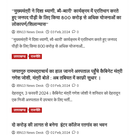
more
जताया
से
about
आभार।
भगवत
‘‘मुख्यमंत्री ने दिशा ध्याणी, ब्यै-ब्वारी‘ कार्यक्रम में प्रतिभाग करते
अमेरिका
गीता
हुए जनपद पौड़ी के लिए किया 800 करोड़ से अधिक योजनाओं का
से
स्वर
देहरादून
लोकापर्ण/शिलान्यास‘‘
पाठ
आए
03 Feb, 2024
IBN13 News Desk
0
एवं
मुख्यमंत्री
कवि
‘‘मुख्यमंत्री ने दिशा ध्याणी, ब्यै-ब्वारी‘ कार्यक्रम में प्रतिभाग करते हुए जनपद
को
सम्मेलन
पौड़ी के लिए किया 800 करोड़ से अधिक योजनाओं...
निमंत्रण
का
देने
Read
किया
Read More
उत्तराखण्ड
राजनीति
आलोक
more
गयाआयोजन।
श्रीवास्तव।
about
जगतगुरु रामभद्राचार्य का हाल जानने अस्पताल पहुँचे कैबिनेट मंत्री
‘‘मुख्यमंत्री
गणेश जोशी, मंत्री बोले : अब तबियत में काफ़ी सुधार ।
ने
दिशा
03 Feb, 2024
IBN13 News Desk
0
ध्याणी,
देहरादून, 3 फरवरी 2024। कैबिनेट मंत्री गणेश जोशी ने शनिवार को देहरादून
ब्यै-
एक निजी अस्पताल में उपचार के लिए भर्ती...
ब्वारी‘
कार्यक्रम
Read
Read More
उत्तराखण्ड
राजनीति
में
more
प्रतिभाग
about
करते
दो करोड़ की लागत से बनेगा इंटर कॉलेज रतगांव का भवन
जगतगुरु
हुए
रामभद्राचार्य
02 Feb, 2024
IBN13 News Desk
0