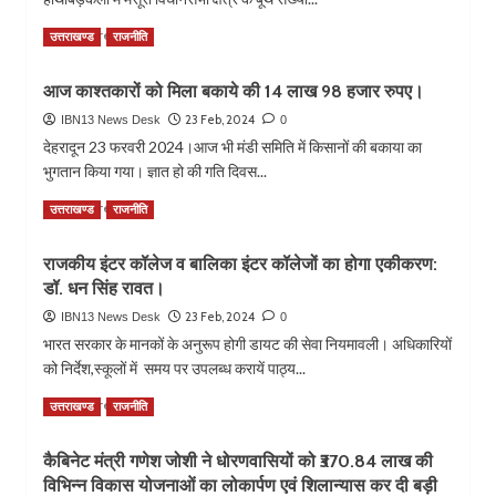
हरिद्वार
सोने
Read
Read More
उत्तराखण्ड
राजनीति
का
more
नाखून
about
लगवाने।
आज काश्तकारों को मिला बकाये की 14 लाख 98 हजार रुपए।
कैबिनेट
मंत्री
23 Feb, 2024
IBN13 News Desk
0
गणेश
देहरादून 23 फरवरी 2024।आज भी मंडी समिति में किसानों की बकाया का
जोशी
भुगतान किया गया। ज्ञात हो की गति दिवस...
ने
कार्यकर्ताओं
Read
Read More
उत्तराखण्ड
राजनीति
के
more
साथ
about
राजकीय इंटर कॉलेज व बालिका इंटर कॉलेजों का होगा एकीकरण:
मसूरी
आज
विधानसभा
डॉ. धन सिंह रावत।
काश्तकारों
के
को
23 Feb, 2024
IBN13 News Desk
0
बूथ
मिला
भारत सरकार के मानकों के अनुरूप होगी डायट की सेवा नियमावली। अधिकारियों
नंबर
बकाये
को निर्देश,स्कूलों में समय पर उपलब्ध करायें पाठ्य...
76
की
पर
14
Read
Read More
उत्तराखण्ड
राजनीति
सुनी
लाख
more
पीएम
98
about
की
हजार
कैबिनेट मंत्री गणेश जोशी ने धोरणवासियों को ₹370.84 लाख की
राजकीय
मन
रुपए।
विभिन्न विकास योजनाओं का लोकार्पण एवं शिलान्यास कर दी बड़ी
इंटर
की