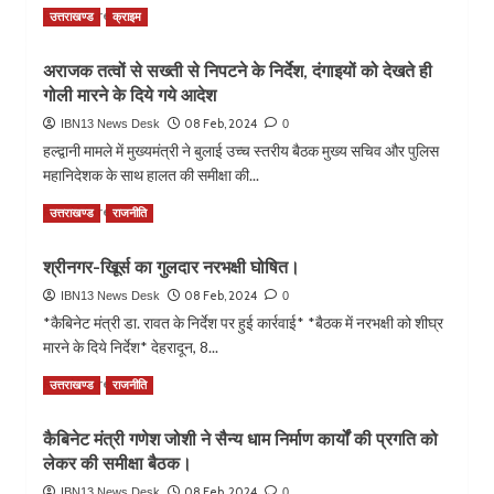
Read
Read More
जा
उत्तराखण्ड
क्राइम
more
रही
about
ओवर
अराजक तत्वों से सख्ती से निपटने के निर्देश, दंगाइयों को देखते ही
गोर्खाली
रेट
गोली मारने के दिये गये आदेश
सुधार
शराब
सभा
08 Feb, 2024
IBN13 News Desk
0
का
हल्द्वानी मामले में मुख्यमंत्री ने बुलाई उच्च स्तरीय बैठक मुख्य सचिव और पुलिस
जीर्णोद्वार
महानिदेशक के साथ हालत की समीक्षा की...
के
लिए
Read
Read More
उत्तराखण्ड
राजनीति
रु
more
98.18
about
लाख
श्रीनगर-खिूर्स का गुलदार नरभक्षी घोषित।
अराजक
की
तत्वों
08 Feb, 2024
IBN13 News Desk
0
धनराशि
से
*कैबिनेट मंत्री डा. रावत के निर्देश पर हुई कार्रवाई* *बैठक में नरभक्षी को शीघ्र
शासन
सख्ती
मारने के दिये निर्देश* देहरादून, 8...
से
से
स्वीकृत,
निपटने
Read
Read More
उत्तराखण्ड
राजनीति
मंत्री
के
more
गणेश
निर्देश,
about
जोशी
कैबिनेट मंत्री गणेश जोशी ने सैन्य धाम निर्माण कार्यों की प्रगति को
दंगाइयों
श्रीनगर-
ने
को
लेकर की समीक्षा बैठक।
खिूर्स
मुख्यमंत्री
देखते
का
08 Feb, 2024
IBN13 News Desk
का
0