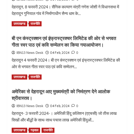
ही
गुलदार
जताया
देहरादून, 8 फरवरी 2024। सैनिक कल्याण मंत्री गणेश जोशी ने विधानसभा में
गोली
नरभक्षी
आभार।
देहरादून गुनियाल गांव में निर्माणाधीन सैन्य धाम के...
मारने
घोषित।
गोर्खाली
के
Read
सुधार
Read More
उत्तराखण्ड
राजनीति
दिये
more
सभा
गये
about
का
आदेश
बी एन कंस्ट्रक्शन एवं इंफ्रास्ट्रक्चर लिमिटेड की ओर से भगवत
कैबिनेट
जीर्णोद्वार
गीता स्वर पाठ एवं कवि सम्मेलन का किया गयाआयोजन।
मंत्री
के
गणेश
लिए
04 Feb, 2024
IBN13 News Desk
0
जोशी
रु
देहरादून 4 फरवरी 2024। बी एन कंस्ट्रक्शन एवं इंफ्रास्ट्रक्चर लिमिटेड की
ने
98.18
ओर से भगवत गीता स्वर पाठ एवं कवि सम्मेलन...
सैन्य
लाख
धाम
की
Read
Read More
उत्तराखण्ड
राजनीति
निर्माण
धनराशि
more
कार्यों
शासन
about
की
से
अमेरिका से देहरादून आए मुख्यमंत्री को निमंत्रण देने आलोक
बी
प्रगति
स्वीकृत,
श्रीवास्तव।
एन
को
मंत्री
कंस्ट्रक्शन
04 Feb, 2024
IBN13 News Desk
0
लेकर
गणेश
एवं
देहरादून- 3 फरवरी 2024-। अमेरिकी हिंदू कॉलेशन (एएचसी) जो तीस लाख
की
जोशी
इंफ्रास्ट्रक्चर
समीक्षा
ने
सिखों और बौद्धों के साथ-साथ पचास लाख अमेरिकी हिंदुओं...
लिमिटेड
बैठक।
मुख्यमंत्री
की
Read
Read More
उत्तराखण्ड
गढ़वाल
राजनीति
का
ओर