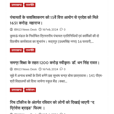
गौला
Read
Read More
उत्तराखण्ड
राजनीति
नदी
more
में
about
पंचायतों के सशक्तिकरण को 15वें वित्त आयोग से प्रदेश को मिले
पंजीकृत
मोदी
वाहनों
1651 करोड़: महाराज।
सरकार
का
का
16 Feb, 2024
IBN13 News Desk
0
पंजीकरण
उत्तराखण्ड
कुमाऊं मंडल के निर्वाचित त्रिस्तरीय पंचायत प्रतिनिधियों एवं कार्मिकों की दो
तत्काल
को
दिवसीय कार्यशाला का शुभारंभ। रूद्रपुर (उधमसिंह नगर) 16 फरवरी,...
प्रभाव
एक
से
और
Read
Read More
उत्तराखण्ड
राजनीति
निरस्त
तोहफा।
more
about
समग्र शिक्षा के तहत 1200 करोड़ स्वीकृतः डॉ. धन सिंह रावत।
पंचायतों
के
16 Feb, 2024
IBN13 News Desk
0
सशक्तिकरण
सूबे में अनाथ बच्चों के लिये बनेंगे छह सुभाष चन्द्र बोस छात्रावास। 141 पीएम-
को
श्री विद्यालयों को दिया जायेगा स्कूल बैंड।कक्षा...
15वें
वित्त
Read
Read More
उत्तराखण्ड
मनोरंजन
आयोग
more
से
about
रिच टॉकीज के अंतर्गत रविवार को लोगों को दिखाई जाएगी “द
प्रदेश
समग्र
को
प्रिंसेस ब्राइड” फिल्म ।
शिक्षा
मिले
के