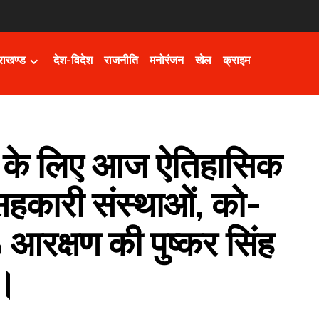
तराखण्ड
देश-विदेश
राजनीति
मनोरंजन
खेल
क्राइम
ं के लिए आज ऐतिहासिक
सहकारी संस्थाओं, को-
% आरक्षण की पुष्कर सिंह
ी।