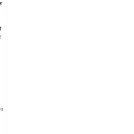
ना
ं
ं
े
वत