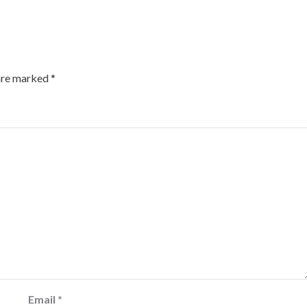
 are marked
*
Email
*