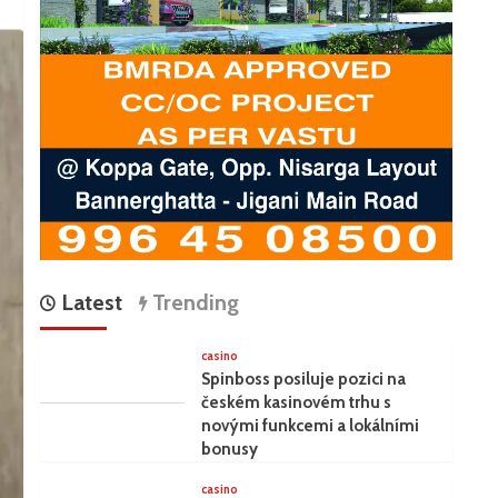
Latest
Trending
casino
Spinboss posiluje pozici na
českém kasinovém trhu s
novými funkcemi a lokálními
bonusy
casino