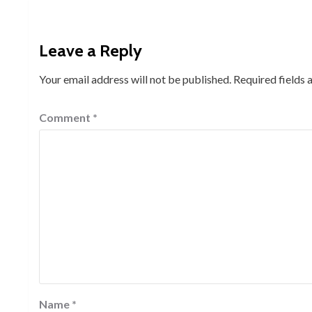
Leave a Reply
Your email address will not be published.
Required fields
Comment
*
Name
*