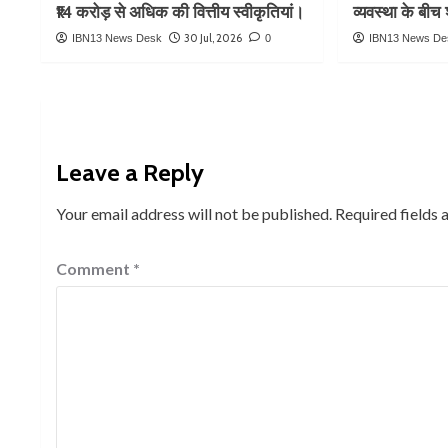
₹14 करोड़ से अधिक की वित्तीय स्वीकृतियां।
व्यवस्था के बीच श
30 Jul, 2026
IBN13 News Desk
0
IBN13 News De
Leave a Reply
Your email address will not be published.
Required fields
Comment
*