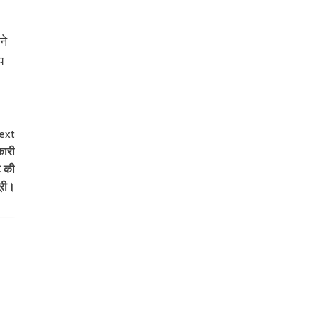
ने
प
ext
कारी
ट की
ूरी।