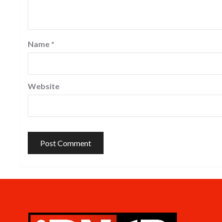
Name
*
Website