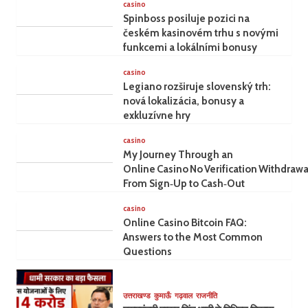
casino
Spinboss posiluje pozici na
českém kasinovém trhu s novými
funkcemi a lokálními bonusy
casino
Legiano rozširuje slovenský trh:
nová lokalizácia, bonusy a
exkluzívne hry
casino
My Journey Through an
Online Casino No Verification Withdrawa
From Sign‑Up to Cash‑Out
casino
Online Casino Bitcoin FAQ:
Answers to the Most Common
Questions
उत्तराखण्ड
कुमाऊँ
गढ़वाल
राजनीति