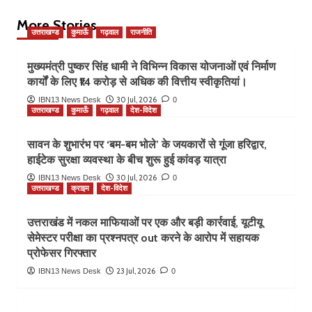
More Stories
उत्तराखण्ड
कुमाऊँ
गढ़वाल
राजनीति
मुख्यमंत्री पुष्कर सिंह धामी ने विभिन्न विकास योजनाओं एवं निर्माण
कार्यों के लिए ₹14 करोड़ से अधिक की वित्तीय स्वीकृतियां।
30 Jul, 2026
IBN13 News Desk
0
उत्तराखण्ड
कुमाऊँ
गढ़वाल
देश-विदेश
सावन के शुभारंभ पर ‘बम-बम भोले’ के जयकारों से गूंजा हरिद्वार,
हाईटेक सुरक्षा व्यवस्था के बीच शुरू हुई कांवड़ यात्रा
30 Jul, 2026
IBN13 News Desk
0
उत्तराखण्ड
क्राइम
देश-विदेश
उत्तराखंड में नकल माफियाओं पर एक और बड़ी कार्रवाई, यूटीयू
सेमेस्टर परीक्षा का प्रश्नपत्र out करने के आरोप में सहायक
प्रोफेसर गिरफ्तार
23 Jul, 2026
IBN13 News Desk
0