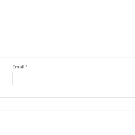
Email
*