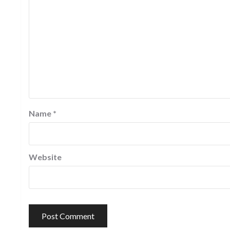
Name
*
Website