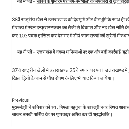
यह भी पढ़ें -
सावन के शुभारंभ पर 'बम-बम भोले' के जयकारों से गूंजा हरिद्वार
38वें राष्ट्रीय खेल ने उत्तराखण्ड को देवभूमि और वीरभूमि के साथ ही खेल
में राज्य में खेल इन्फ्रास्टक्चर का तेजी से विकास और नई खेल नीति के प
कर 103 पदक हासिल कर देशभर में शीर्ष सात राज्यों की श्रेणी में स्थान
यह भी पढ़ें -
उत्तराखंड में नकल माफियाओं पर एक और बड़ी कार्रवाई, यूटीय
37 वें राष्ट्रीय खेलों में उत्तराखण्ड 25 वें स्थान पर था। उत्तराखण्ड म
खिलाड़ियों के नाम से पौध रोपण के लिए भी याद किया जायेगा।
Post
Previous
मुख्यमंत्री ने शनिवार को स्व . बिमला बहुगुणा के शास्त्री नगर स्थित आवा
Navigation
जाकर उनकी पार्थिव देह पर पुष्पचक्र अर्पित कर दी श्रद्धांजलि।