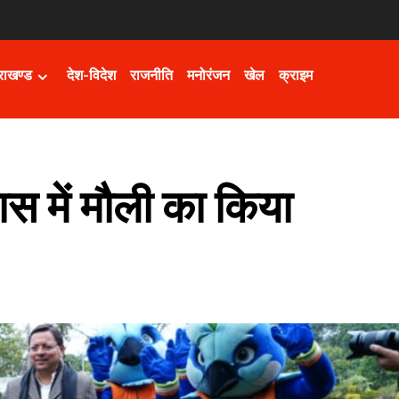
तराखण्ड
देश-विदेश
राजनीति
मनोरंजन
खेल
क्राइम
ास में मौली का किया