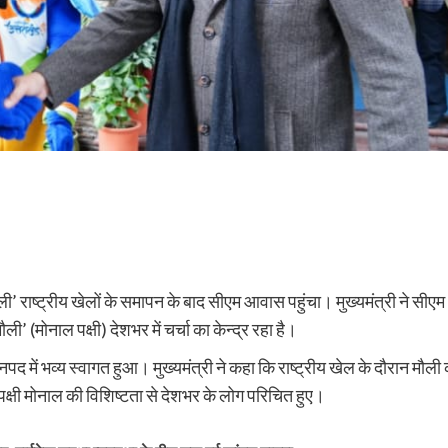
‘मौली’ राष्ट्रीय खेलों के समापन के बाद सीएम आवास पहुंचा। मुख्यमंत्री ने सीएम
’ (मोनाल पक्षी) देशभर में चर्चा का केन्द्र रहा है।
पद में भव्य स्वागत हुआ। मुख्यमंत्री ने कहा कि राष्ट्रीय खेल के दौरान मौली
क्षी मोनाल की विशिष्टता से देशभर के लोग परिचित हुए।