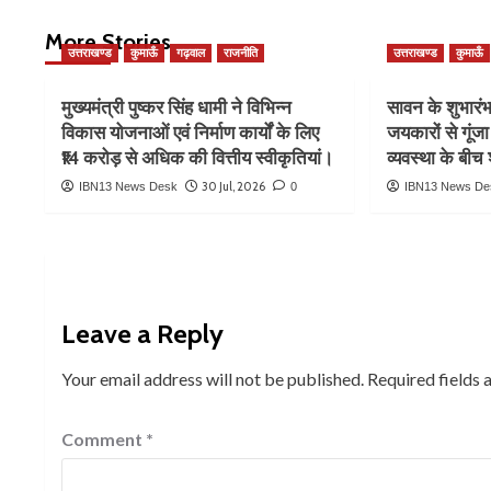
More Stories
उत्तराखण्ड
कुमाऊँ
गढ़वाल
राजनीति
उत्तराखण्ड
कुमाऊँ
मुख्यमंत्री पुष्कर सिंह धामी ने विभिन्न
सावन के शुभारंभ
विकास योजनाओं एवं निर्माण कार्यों के लिए
जयकारों से गूंजा 
₹14 करोड़ से अधिक की वित्तीय स्वीकृतियां।
व्यवस्था के बीच श
30 Jul, 2026
IBN13 News Desk
0
IBN13 News De
Leave a Reply
Your email address will not be published.
Required fields
Comment
*