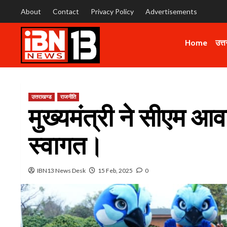
Skip
About
Contact
Privacy Policy
Advertisements
to
content
Home
उत्
उत्तराखण्ड
राजनीति
मुख्यमंत्री ने सीएम आव
स्वागत।
IBN13 News Desk
15 Feb, 2025
0