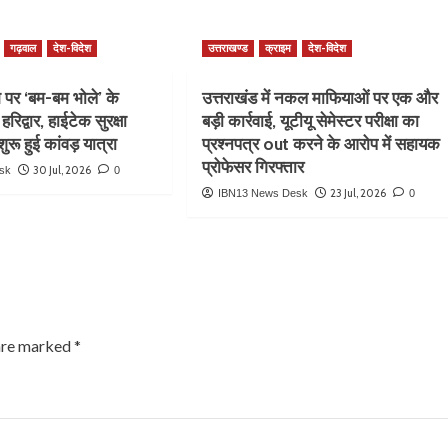
गढ़वाल
देश-विदेश
उत्तराखण्ड
क्राइम
देश-विदेश
 पर ‘बम-बम भोले’ के
उत्तराखंड में नकल माफियाओं पर एक और
हरिद्वार, हाईटेक सुरक्षा
बड़ी कार्रवाई, यूटीयू सेमेस्टर परीक्षा का
ुरू हुई कांवड़ यात्रा
प्रश्नपत्र out करने के आरोप में सहायक
प्रोफेसर गिरफ्तार
30 Jul, 2026
sk
0
23 Jul, 2026
IBN13 News Desk
0
 are marked
*