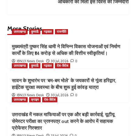
अधिकारी को मिली इस दिवस की जिम्मेदारी
More Stories
उत्तराखण्ड
कुमाऊँ
गढ़वाल
राजनीति
मुख्यमंत्री पुष्कर सिंह धामी ने विभिन्न विकास योजनाओं एवं निर्माण
कार्यों के लिए ₹14 करोड़ से अधिक की वित्तीय स्वीकृतियां।
30 Jul, 2026
IBN13 News Desk
0
उत्तराखण्ड
कुमाऊँ
गढ़वाल
देश-विदेश
सावन के शुभारंभ पर ‘बम-बम भोले’ के जयकारों से गूंजा हरिद्वार,
हाईटेक सुरक्षा व्यवस्था के बीच शुरू हुई कांवड़ यात्रा
30 Jul, 2026
IBN13 News Desk
0
उत्तराखण्ड
क्राइम
देश-विदेश
उत्तराखंड में नकल माफियाओं पर एक और बड़ी कार्रवाई, यूटीयू
सेमेस्टर परीक्षा का प्रश्नपत्र out करने के आरोप में सहायक
प्रोफेसर गिरफ्तार
23 Jul, 2026
IBN13 News Desk
0