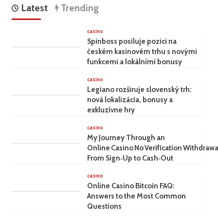
Latest
Trending
casino
Spinboss posiluje pozici na
českém kasinovém trhu s novými
funkcemi a lokálními bonusy
casino
Legiano rozširuje slovenský trh:
nová lokalizácia, bonusy a
exkluzívne hry
casino
My Journey Through an
Online Casino No Verification Withdrawa
From Sign‑Up to Cash‑Out
casino
Online Casino Bitcoin FAQ:
Answers to the Most Common
Questions