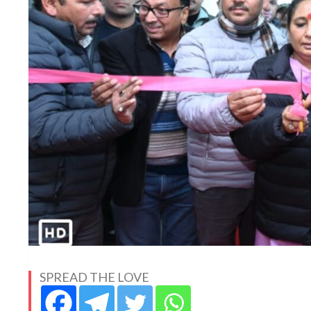
SPREAD THE LOVE