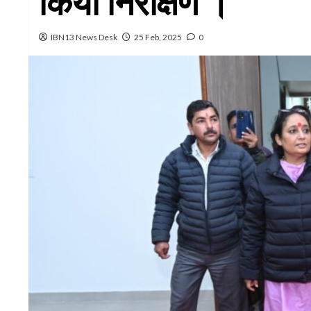
किया निरीक्षण ।
IBN13 News Desk
25 Feb, 2025
0