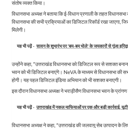
संतोष व्यक्त किया।
विधानसभा अध्यक्ष ने बताया कि ई-विधान प्रणाली के तहत विधानसभा की
विधानसभा की सभी प्रक्रियाओं का डिजिटल रिकॉर्ड रखा जाएगा, जिस
मिलेगी।
यह भी पढ़ें -
सावन के शुभारंभ पर 'बम-बम भोले' के जयकारों से गूंजा हरिद्वार
उन्होंने कहा, “उत्तराखंड विधानसभा को डिजिटल रूप से सशक्त बनाना
भवन को भी डिजिटल बनाएंगे। NeVA के माध्यम से विधानसभा की सभी 
होगी। यह पहल डिजिटल इंडिया अभियान को भी सशक्त बनाएगी।
इस दौरान विधानसभा अध्यक्ष ने भराड़ीसैण विधानसभा भवन के प्रांगण म
यह भी पढ़ें -
उत्तराखंड में नकल माफियाओं पर एक और बड़ी कार्रवाई, यूटीय
विधानसभा अध्यक्ष ने कहा, “उत्तराखंड की जलवायु सेब उत्पादन के 