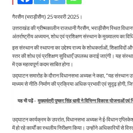
गैरसैंण (भराड़ीसैंण) 25 फरवरी 2025।
उत्तराखंड की ग्रीष्मकालीन राजधानी गैरसैंण, भराड़ीसैण स्थित विधा
अंतर्राष्ट्रीय अध्ययन, शोध एवं प्रशिक्षण संस्थान के मुख्यालय का 
इस संस्थान की स्थापना का उद्देश्य राज्य के शोधकर्ताओं, शिक्षाविदों और
स्तर की शोध एवं प्रशिक्षण सुविधाएँ उपलब्ध कराई जाएंगी। यह संस्थान उ
में एक महत्वपूर्ण कदम साबित होगा।
उद्घाटन समारोह के दौरान विधानसभा अध्यक्ष ने कहा, “यह संस्थान उत
माध्यम से नीति-निर्माण की प्रक्रिया अधिक प्रभावी एवं सुदृढ़ होगी, 
यह भी पढ़ें -
मुख्यमंत्री पुष्कर सिंह धामी ने विभिन्न विकास योजनाओं एवं 
उद्घाटन कार्यक्रम के उपरांत, विधानसभा अध्यक्ष ने ई-विधान एप
में हो रहे कार्यों का स्थलीय निरीक्षण किया। उन्होंने अधिकारियों से