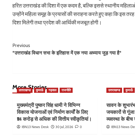
हरित उत्तराखंड की दिशा में एक कदम है, बल्कि इससे स्थानीय महिलाओ
उन्होंने महिला समूह के प्रयासों की सराहना करते हुए कहा कि इस तरह 
दिशा मिलेगी तथा प्रदेश की आर्थिकी मजबूत होगी।
Post
Previous
*उत्तराखंड विधान सभा के इतिहास में एक नया अध्याय जुड़ गया है*
Navigation
More Stories
उत्तराखण्ड
कुमाऊँ
गढ़वाल
राजनीति
उत्तराखण्ड
कुमाऊँ
मुख्यमंत्री पुष्कर सिंह धामी ने विभिन्न
सावन के शुभारंभ
विकास योजनाओं एवं निर्माण कार्यों के लिए
जयकारों से गूंजा 
₹14 करोड़ से अधिक की वित्तीय स्वीकृतियां।
व्यवस्था के बीच श
30 Jul, 2026
IBN13 News Desk
0
IBN13 News De