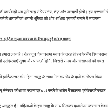
 कार्यवाही अब पूरी तरह से पेपरलेस, तेज़ और पारदर्शी होगी। इस प्रणाली स
से विधायकों को अपनी भूमिका को और अधिक प्रभावी बनाने में सहायता
, हाईटेक सुरक्षा व्यवस्था के बीच शुरू हुई कांवड़ यात्रा
 हमारा लक्ष्य है। देहरादून विधानसभा भवन की तरह ही हम गैरसैंण विधानसभा
प्रक्रियाएँ सुगम और पारदर्शी होंगी, जिससे समय और संसाधनों की बचत
ें हार्टिकल्चर की महिला समूह के साथ मिलकर सेब के वृक्षों का रोपण किया।
ू सेमेस्टर परीक्षा का प्रश्नपत्र out करने के आरोप में सहायक प्रोफेसर गिरफ्तार
लिए अनुकूल है। महिलाओं के इस समूह के साथ मिलकर वृक्षारोपण करना न केव