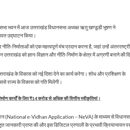
नसभा भवन में आज उत्तराखंड विधानसभा अध्यक्ष ऋतु खण्डूडी भूषण ने
विधिवत उद्घाटन किया।
 नीति-निर्माताओं को एक महत्वपूर्ण मंच प्रदान करना है, जहां उन्हें अंतरराष्ट्र
त्तराखंड को ज्ञान-विज्ञान और नीति-निर्माण के क्षेत्र में अग्रणी बनाने की द
्तराखंड के विकास को नई दिशा देने का कार्य करेगा। शोध और प्रशिक्षण के
जिससे राज्य के विकास को गति मिलेगी।
निर्माण कार्यों के लिए ₹14 करोड़ से अधिक की वित्तीय स्वीकृतियां।
्लिकेशन (National e-Vidhan Application – NeVA) के माध्यम से विधानस
 विस्तृत जानकारी प्राप्त की और इस डिजिटल प्रणाली के प्रभावी क्रियान्वयन प