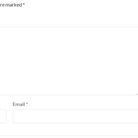
 are marked
*
Email
*