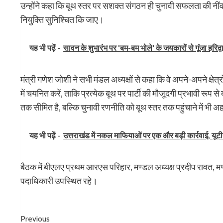
उन्होंने कहा कि बूथ स्तर पर सशक्त संगठन ही चुनावी सफलता की नींव
नियुक्ति सुनिश्चित कि जाए।
यह भी पढ़ें -
सावन के शुभारंभ पर 'बम-बम भोले' के जयकारों से गूंजा हरिद्वार
मंत्री गणेश जोशी ने सभी मंडल अध्यक्षों से कहा कि वे अपने-अपने क्षेत्र
में चयनित करें, ताकि प्रत्येक बूथ पर पार्टी की मौजूदगी प्रभावी रूप 
तक सीमित है, बल्कि चुनावी रणनीति को बूथ स्तर तक पहुंचाने में भी अ
यह भी पढ़ें -
उत्तराखंड में नकल माफियाओं पर एक और बड़ी कार्रवाई, यूटीय
बैठक में बीएलए प्रथम आरएस परिहार, मण्डल अध्यक्ष प्रदीप रावत, मण्
पदाधिकारी उपस्थित रहे।
Post
Previous