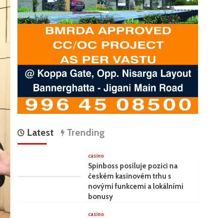
Latest
Trending
casino
Spinboss posiluje pozici na
českém kasinovém trhu s
novými funkcemi a lokálními
bonusy
casino