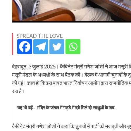
SPREAD THE LOVE
देहरादून, 3 जुलाई 2025। कैबिनेट मंत्री गणेश जोशी ने आज मसूरी विधा
मसूरी मंडल के अध्यक्षों के साथ बैठक की। बैठक में आगामी चुनावों के दृ
की गई। ज्ञात हो कि इस बाबत भारत निर्वाचन आयोग द्वारा राजनीतिक पा
रहा है।
यह भी पढ़ें -
मंदिर के जंगल में गड्ढे में दबे मिले दो साधुओं के शव.
कैबिनेट मंत्री गणेश जोशी ने कहा कि चुनावों में पार्टी की मजबूती औ