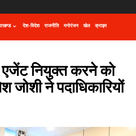
तराखण्ड
देश-विदेश
राजनीति
मनोरंजन
खेल
क्राइम
ल एजेंट नियुक्त करने को
ेश जोशी ने पदाधिकारियों