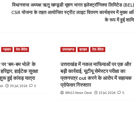
विधानसभा अध्यक्ष ऋतु खण्डूडी भूषण भारत इलेक्ट्रॉनिक्स लिमिटेड (BEL
CSR योजना के तहत आयोजित स्ट्रीट लाइट वितरण कार्यक्रम में मुख्य अ
के रूप में हुई शा
गढ़वाल
देश-विदेश
उत्तराखण्ड
क्राइम
देश-विदेश
 पर ‘बम-बम भोले’ के
उत्तराखंड में नकल माफियाओं पर एक और
हरिद्वार, हाईटेक सुरक्षा
बड़ी कार्रवाई, यूटीयू सेमेस्टर परीक्षा का
ुरू हुई कांवड़ यात्रा
प्रश्नपत्र out करने के आरोप में सहायक
प्रोफेसर गिरफ्तार
30 Jul, 2026
sk
0
23 Jul, 2026
IBN13 News Desk
0