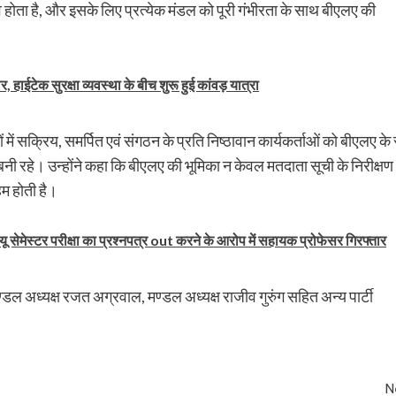
 होता है, और इसके लिए प्रत्येक मंडल को पूरी गंभीरता के साथ बीएलए की
, हाईटेक सुरक्षा व्यवस्था के बीच शुरू हुई कांवड़ यात्रा
ों में सक्रिय, समर्पित एवं संगठन के प्रति निष्ठावान कार्यकर्ताओं को बीएलए के
से बनी रहे। उन्होंने कहा कि बीएलए की भूमिका न केवल मतदाता सूची के निरीक्षण
हम होती है।
ू सेमेस्टर परीक्षा का प्रश्नपत्र out करने के आरोप में सहायक प्रोफेसर गिरफ्तार
डल अध्यक्ष रजत अग्रवाल, मण्डल अध्यक्ष राजीव गुरुंग सहित अन्य पार्टी
N