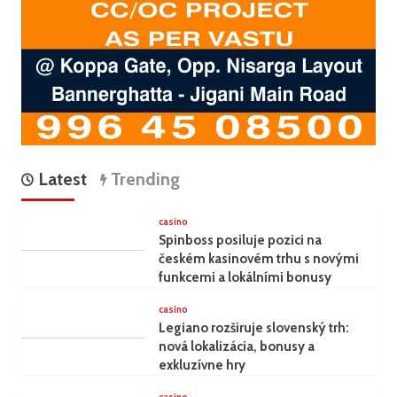
Latest
Trending
casino
Spinboss posiluje pozici na
českém kasinovém trhu s novými
funkcemi a lokálními bonusy
casino
Legiano rozširuje slovenský trh:
nová lokalizácia, bonusy a
exkluzívne hry