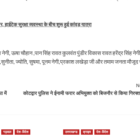
, हाईटेक सुरक्षा व्यवस्था के बीच शुरू हुई कांवड़ यात्रा
श नेगी, ऊषा चौहान ,पान सिंह रावत कुलवंत पुंडीर विकास रावत हरेंद्र सिंह नेग
वी ,सुनीता, ज्योति, सुषमा, पूनम नेगी,प्रकाश लखेड़ा जी और तमाम जनता मौजूद 
N
 में
कोटद्वार पुलिस ने ईनामी फरार अभियुक्त को बिजनौर से किया गिरफ्
गढ़वाल
देश-विदेश
उत्तराखण्ड
क्राइम
देश-विदेश