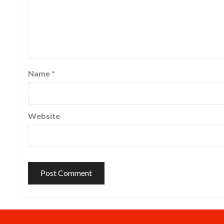
Name
*
Website