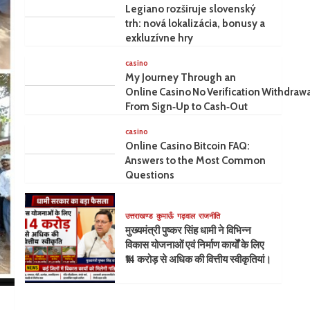
Legiano rozširuje slovenský
trh: nová lokalizácia, bonusy a
exkluzívne hry
casino
My Journey Through an
Online Casino No Verification Withdrawa
From Sign‑Up to Cash‑Out
casino
Online Casino Bitcoin FAQ:
Answers to the Most Common
Questions
उत्तराखण्ड
कुमाऊँ
गढ़वाल
राजनीति
मुख्यमंत्री पुष्कर सिंह धामी ने विभिन्न
विकास योजनाओं एवं निर्माण कार्यों के लिए
₹14 करोड़ से अधिक की वित्तीय स्वीकृतियां।