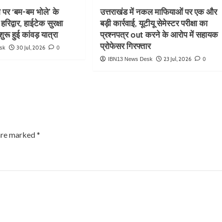
 पर ‘बम-बम भोले’ के
उत्तराखंड में नकल माफियाओं पर एक और
हरिद्वार, हाईटेक सुरक्षा
बड़ी कार्रवाई, यूटीयू सेमेस्टर परीक्षा का
ुरू हुई कांवड़ यात्रा
प्रश्नपत्र out करने के आरोप में सहायक
प्रोफेसर गिरफ्तार
30 Jul, 2026
sk
0
23 Jul, 2026
IBN13 News Desk
0
 are marked
*