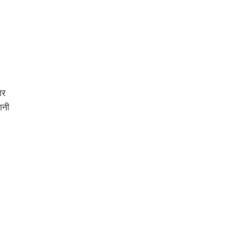
ार
ानी