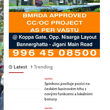
Latest
Trending
casino
Spinboss posiluje pozici na
českém kasinovém trhu s
novými funkcemi a lokálními
bonusy
casino