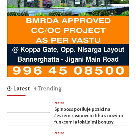
Latest
Trending
casino
Spinboss posiluje pozici na
českém kasinovém trhu s novými
funkcemi a lokálními bonusy
casino