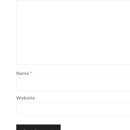
Name
*
Website