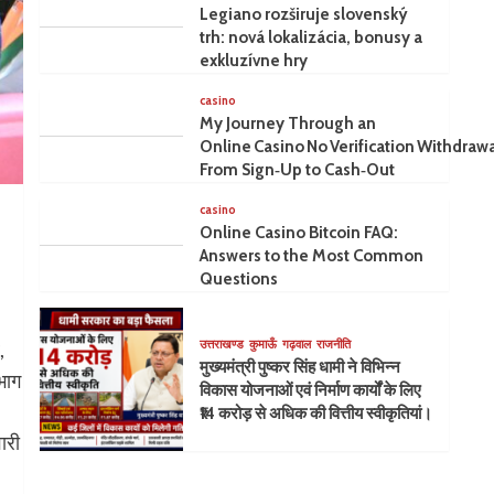
Legiano rozširuje slovenský
trh: nová lokalizácia, bonusy a
exkluzívne hry
casino
My Journey Through an
Online Casino No Verification Withdrawa
From Sign‑Up to Cash‑Out
casino
Online Casino Bitcoin FAQ:
Answers to the Most Common
Questions
उत्तराखण्ड
कुमाऊँ
गढ़वाल
राजनीति
,
मुख्यमंत्री पुष्कर सिंह धामी ने विभिन्न
िभाग
विकास योजनाओं एवं निर्माण कार्यों के लिए
₹14 करोड़ से अधिक की वित्तीय स्वीकृतियां।
ारी