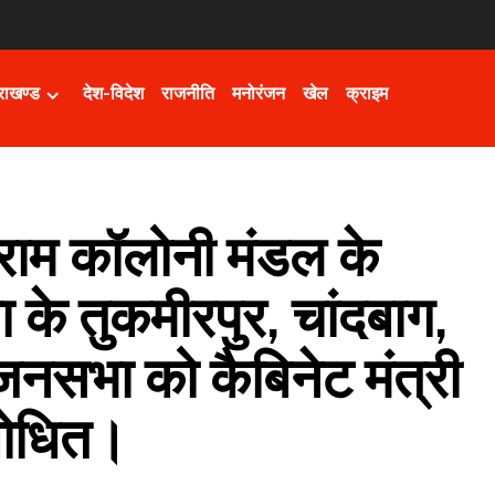
तराखण्ड
देश-विदेश
राजनीति
मनोरंजन
खेल
क्राइम
 राम कॉलोनी मंडल के
े तुकमीरपुर, चांदबाग,
नसभा को कैबिनेट मंत्री
बोधित।