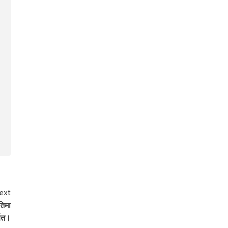
ext
तिमा
पित।