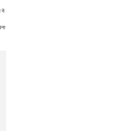
 ने
 बना