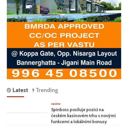
Latest
Trending
casino
Spinboss posiluje pozici na
českém kasinovém trhu s novými
funkcemi a lokálními bonusy