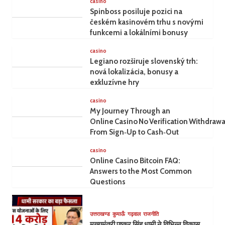
casino
Spinboss posiluje pozici na
českém kasinovém trhu s novými
funkcemi a lokálními bonusy
casino
Legiano rozširuje slovenský trh:
nová lokalizácia, bonusy a
exkluzívne hry
casino
My Journey Through an
Online Casino No Verification Withdrawa
From Sign‑Up to Cash‑Out
casino
Online Casino Bitcoin FAQ:
Answers to the Most Common
Questions
उत्तराखण्ड
कुमाऊँ
गढ़वाल
राजनीति
मुख्यमंत्री पुष्कर सिंह धामी ने विभिन्न विकास