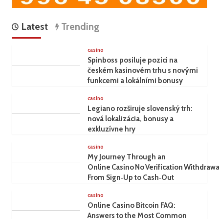
Latest
Trending
casino
Spinboss posiluje pozici na
českém kasinovém trhu s novými
funkcemi a lokálními bonusy
casino
Legiano rozširuje slovenský trh:
nová lokalizácia, bonusy a
exkluzívne hry
casino
My Journey Through an
Online Casino No Verification Withdrawa
From Sign‑Up to Cash‑Out
casino
Online Casino Bitcoin FAQ:
Answers to the Most Common