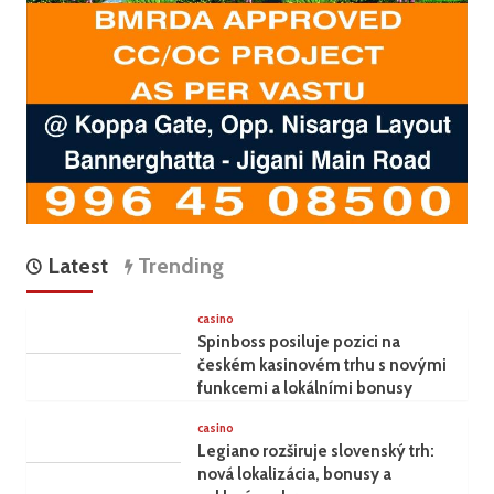
Latest
Trending
casino
Spinboss posiluje pozici na
českém kasinovém trhu s novými
funkcemi a lokálními bonusy
casino
Legiano rozširuje slovenský trh:
nová lokalizácia, bonusy a