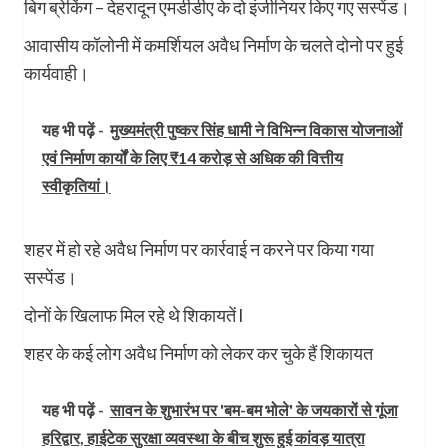
बिग ब्रेकिंग – देहरादून एमडीडीए के दो इंजीनियर किए गए सस्पेंड।
आवासीय कॉलोनी में कमर्शियल अवैध निर्माण के चलते दोनो पर हुई
कार्यवाही।
यह भी पढ़ें -
मुख्यमंत्री पुष्कर सिंह धामी ने विभिन्न विकास योजनाओं
एवं निर्माण कार्यों के लिए ₹14 करोड़ से अधिक की वित्तीय
स्वीकृतियां।
शहर में हो रहे अवैध निर्माण पर कार्रवाई न करने पर किया गया
सस्पेंड।
दोनों के खिलाफ मिल रहे थे शिकायतें l
शहर के कई लोग अवैध निर्माण को लेकर कर चुके हैं शिकायत
यह भी पढ़ें -
सावन के शुभारंभ पर 'बम-बम भोले' के जयकारों से गूंजा
हरिद्वार, हाईटेक सुरक्षा व्यवस्था के बीच शुरू हुई कांवड़ यात्रा