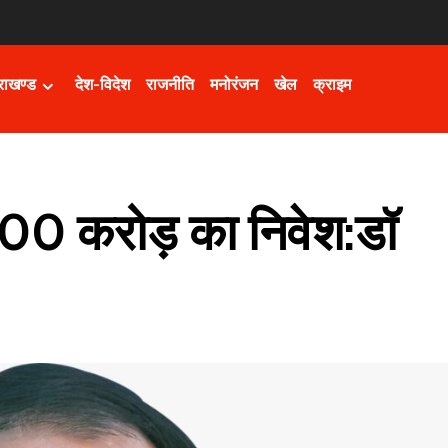
तराखण्ड
देश-विदेश
राजनीति
मनोरंजन
खेल
क्राइम
ा 3500 करोड़ का निवेश:डॉ