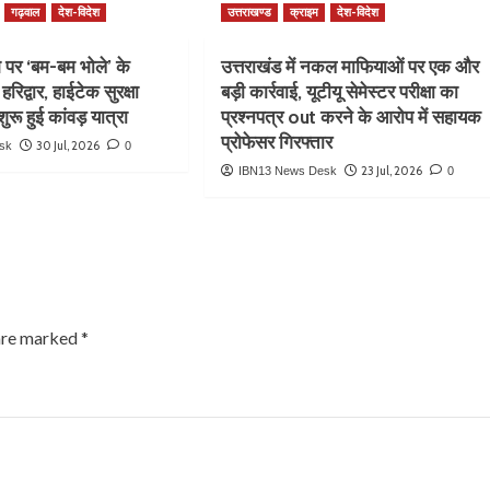
गढ़वाल
देश-विदेश
उत्तराखण्ड
क्राइम
देश-विदेश
 पर ‘बम-बम भोले’ के
उत्तराखंड में नकल माफियाओं पर एक और
हरिद्वार, हाईटेक सुरक्षा
बड़ी कार्रवाई, यूटीयू सेमेस्टर परीक्षा का
ुरू हुई कांवड़ यात्रा
प्रश्नपत्र out करने के आरोप में सहायक
प्रोफेसर गिरफ्तार
30 Jul, 2026
sk
0
23 Jul, 2026
IBN13 News Desk
0
 are marked
*