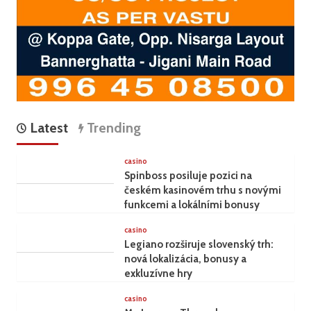
Latest
Trending
casino
Spinboss posiluje pozici na
českém kasinovém trhu s novými
funkcemi a lokálními bonusy
casino
Legiano rozširuje slovenský trh:
nová lokalizácia, bonusy a
exkluzívne hry
casino