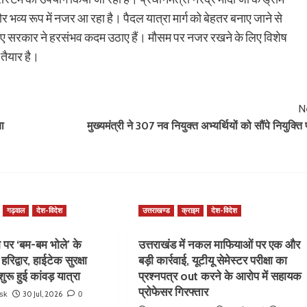
य और भव्य रूप में नजर आ रहा है। पैदल यात्रा मार्ग को बेहतर बनाए जाने से
े लिए सरकार ने हरसंभव कदम उठाए हैं। मौसम पर नजर रखने के लिए विशेष
तैयार है।
N
या
मुख्यमंत्री ने 307 नव नियुक्त अभ्यर्थियों को सौंपे नियुक्ति 
गढ़वाल
देश-विदेश
उत्तराखण्ड
क्राइम
देश-विदेश
 पर ‘बम-बम भोले’ के
उत्तराखंड में नकल माफियाओं पर एक और
हरिद्वार, हाईटेक सुरक्षा
बड़ी कार्रवाई, यूटीयू सेमेस्टर परीक्षा का
ुरू हुई कांवड़ यात्रा
प्रश्नपत्र out करने के आरोप में सहायक
प्रोफेसर गिरफ्तार
30 Jul, 2026
sk
0