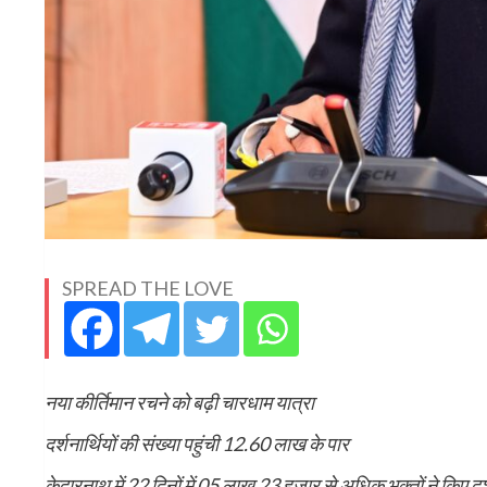
SPREAD THE LOVE
नया कीर्तिमान रचने को बढ़ी चारधाम यात्रा
दर्शनार्थियों की संख्या पहुंची 12.60 लाख के पार
केदारनाथ में 22 दिनों में 05 लाख 23 हजार से अधिक भक्तों ने किए दर