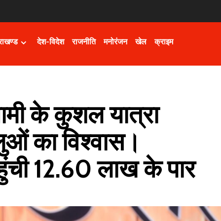
तराखण्ड
देश-विदेश
राजनीति
मनोरंजन
खेल
क्राइम
 धामी के कुशल यात्रा
ालुओं का विश्वास।
 पहुंची 12.60 लाख के पार