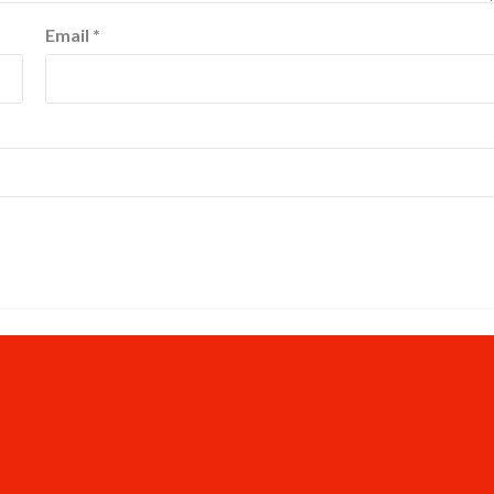
Email
*