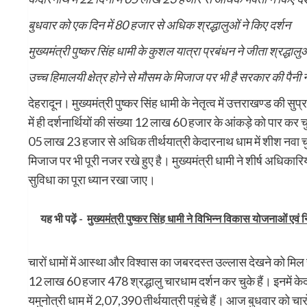
बुधवार को एक दिन में 80 हजार से अधिक श्रद्धालुओं ने किए दर्शन
मुख्यमंत्री पुष्कर सिंह धामी के कुशल यात्रा प्रबंधन ने जीता श्रद्धालु
उच्च हिमालयी क्षेत्र होने से मौसम के मिजाज पर भी है सरकार की पैन
देहरादून। मुख्यमंत्री पुष्कर सिंह धामी के नेतृत्व में उत्तराखण्ड की 
में ही दर्शनार्थियों की संख्या 12 लाख 60 हजार के आंकड़े को पार कर चुक
05 लाख 23 हजार से अधिक तीर्थयात्री केदारनाथ धाम में शीश नवा चुके 
मिजाज पर भी पूरी नजर रखे हुए है। मुख्यमंत्री धामी ने शीर्ष अधिकारियो
सुविधा का पूरा ध्यान रखा जाए।
यह भी पढ़ें -
मुख्यमंत्री पुष्कर सिंह धामी ने विभिन्न विकास योजनाओं एवं 
चारों धामों में आस्था और विश्वास का जबरदस्त उल्लास देखने को म
12 लाख 60 हजार 478 श्रद्धालु चारधाम दर्शन कर चुके हैं। इनमें के
यमुनोत्री धाम में 2,07,390 तीर्थयात्री पहुंचे हैं। आज बुधवार को चार