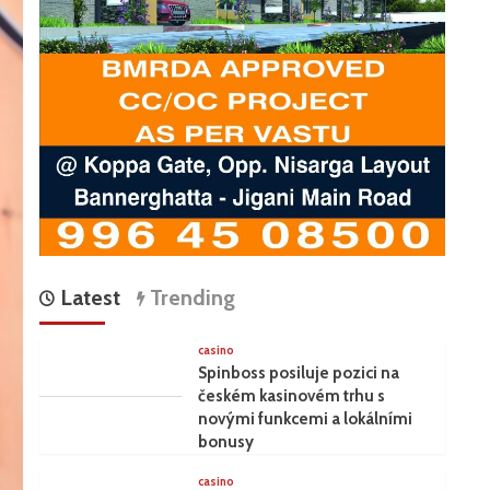
Latest
Trending
casino
Spinboss posiluje pozici na
českém kasinovém trhu s
novými funkcemi a lokálními
bonusy
casino