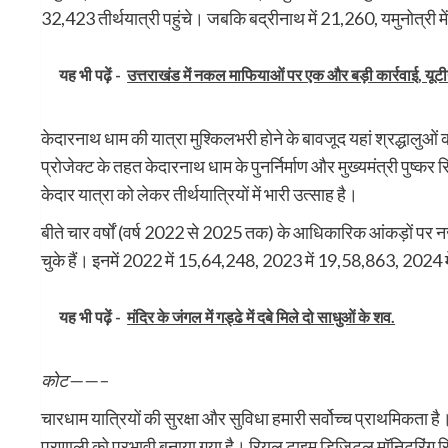
32,423 तीर्थयात्री पहुंचे। जबकि बद्रीनाथ में 21,260, यमुनोत्री मे
यह भी पढ़ें -
उत्तराखंड में नकल माफियाओं पर एक और बड़ी कार्रवाई, यूटीय
केदारनाथ धाम की यात्रा मुश्किलभरी होने के बावजूद यहां श्रद्धालुओं क
प्रोजेक्ट के तहत केदारनाथ धाम के पुनर्निर्माण और मुख्यमंत्री पुष्कर 
केदार यात्रा को लेकर तीर्थयात्रियों में भारी उत्साह है।
बीते चार वर्षों (वर्ष 2022 से 2025 तक) के आधिकारिक आंकड़ों पर 
चुके हैं। इनमें 2022 में 15,64,248, 2023 में 19,58,863, 2024 म
यह भी पढ़ें -
मंदिर के जंगल में गड्ढे में दबे मिले दो साधुओं के शव.
कोट——–
चारधाम यात्रियों की सुरक्षा और सुविधा हमारी सर्वोच्च प्राथमिकता ह
प्रणाली को प्रभावी बनाया गया है। रियल टाइम डिजिटल मॉनिटरिंग सिस