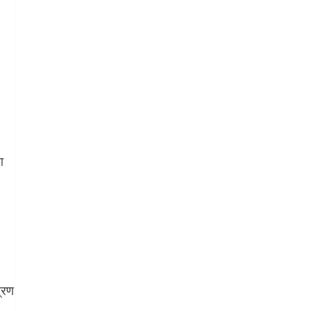
आ
त्रण