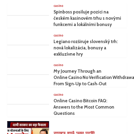
casino
Spinboss posiluje pozici na
českém kasinovém trhu s novými
funkcemi a lokálními bonusy
casino
Legiano rozširuje slovenský trh:
nová lokalizácia, bonusy a
exkluzívne hry
casino
My Journey Through an
Online Casino No Verification Withdrawa
From Sign‑Up to Cash‑Out
casino
Online Casino Bitcoin FAQ:
Answers to the Most Common
Questions
उत्तराखण्ड
कुमाऊँ
गढ़वाल
राजनीति