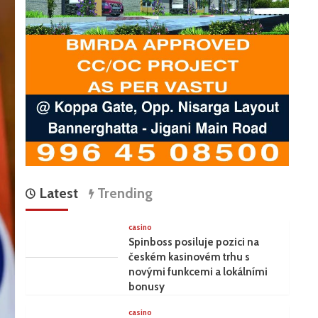
Latest
Trending
casino
Spinboss posiluje pozici na
českém kasinovém trhu s
novými funkcemi a lokálními
bonusy
casino