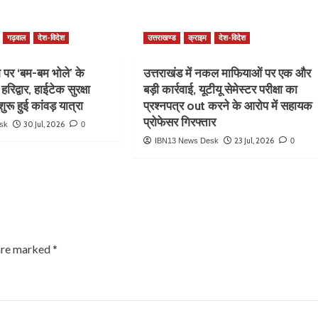
गढ़वाल
देश-विदेश
उत्तराखण्ड
क्राइम
देश-विदेश
 पर ‘बम-बम भोले’ के
उत्तराखंड में नकल माफियाओं पर एक और
हरिद्वार, हाईटेक सुरक्षा
बड़ी कार्रवाई, यूटीयू सेमेस्टर परीक्षा का
ुरू हुई कांवड़ यात्रा
प्रश्नपत्र out करने के आरोप में सहायक
प्रोफेसर गिरफ्तार
30 Jul, 2026
sk
0
23 Jul, 2026
IBN13 News Desk
0
 are marked
*