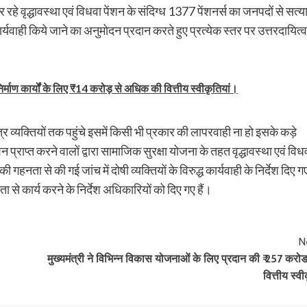
कर रहे वृद्धावस्था एवं विधवा पेंशन के संदिग्ध 1377 पेंशनर्स का जनपदों से सत्
र्यवाही किये जाने का अनुमोदन प्रदान करते हुए प्रत्येक स्तर पर उत्तरदायित्
निर्माण कार्यों के लिए ₹14 करोड़ से अधिक की वित्तीय स्वीकृतियां।
र व्यक्तियों तक पहुंचे इसमें किसी भी प्रकार की लापरवाही ना हो इसके कड़े
शन प्राप्त करने वालों द्वारा सामाजिक सुरक्षा योजना के तहत वृद्धावस्था एवं विध
गहनता से की गई जांच में दोषी व्यक्तियों के विरुद्ध कार्यवाही के निर्देश दिए गए 
ा से कार्य करने के निर्देश अधिकारियों को दिए गए हैं।
N
मुख्यमंत्री ने विभिन्न विकास योजनाओं के लिए प्रदान की ₹ 257 करो
वित्तीय स्वी