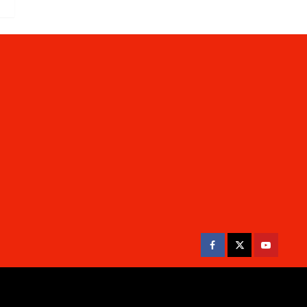
Facebook
Twitter
Youtube