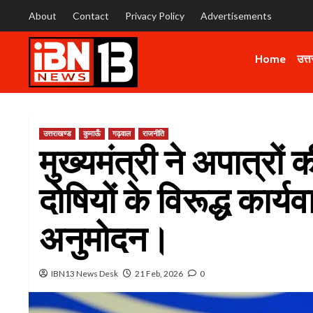
Skip
About
Contact
Privacy Policy
Advertisements
to
content
Home
उत्
उत्तराखण्ड
कुमाऊँ
गढ़वाल
राजनीति
मुख्यमंत्री ने अपात्रों 
दोषियों के विरूद्ध कार्
अनुमोदन।
IBN13 News Desk
21 Feb, 2026
0