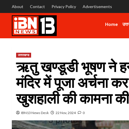
Skip
About
Contact
Privacy Policy
Advertisements
to
content
Home
उत्
उत्तराखण्ड
ऋतु खण्डूडी भूषण ने ह
मंदिर में पूजा अर्चना क
खुशहाली की कामना क
IBN13 News Desk
22 Nov, 2024
0