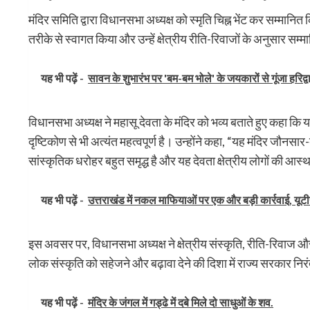
मंदिर समिति द्वारा विधानसभा अध्यक्ष को स्मृति चिह्न भेंट कर सम्मानि
तरीके से स्वागत किया और उन्हें क्षेत्रीय रीति-रिवाजों के अनुसार सम
यह भी पढ़ें -
सावन के शुभारंभ पर 'बम-बम भोले' के जयकारों से गूंजा हरिद्वार
विधानसभा अध्यक्ष ने महासू देवता के मंदिर को भव्य बताते हुए कहा कि
दृष्टिकोण से भी अत्यंत महत्वपूर्ण है। उन्होंने कहा, “यह मंदिर जौनसा
सांस्कृतिक धरोहर बहुत समृद्ध है और यह देवता क्षेत्रीय लोगों की आस्
यह भी पढ़ें -
उत्तराखंड में नकल माफियाओं पर एक और बड़ी कार्रवाई, यूटीय
इस अवसर पर, विधानसभा अध्यक्ष ने क्षेत्रीय संस्कृति, रीति-रिवाज 
लोक संस्कृति को सहेजने और बढ़ावा देने की दिशा में राज्य सरकार नि
यह भी पढ़ें -
मंदिर के जंगल में गड्ढे में दबे मिले दो साधुओं के शव.