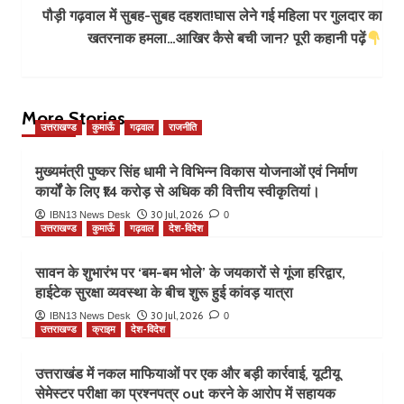
पौड़ी गढ़वाल में सुबह-सुबह दहशत!घास लेने गई महिला पर गुलदार का
खतरनाक हमला…आखिर कैसे बची जान? पूरी कहानी पढ़ें
More Stories
उत्तराखण्ड
कुमाऊँ
गढ़वाल
राजनीति
मुख्यमंत्री पुष्कर सिंह धामी ने विभिन्न विकास योजनाओं एवं निर्माण
कार्यों के लिए ₹14 करोड़ से अधिक की वित्तीय स्वीकृतियां।
30 Jul, 2026
IBN13 News Desk
0
उत्तराखण्ड
कुमाऊँ
गढ़वाल
देश-विदेश
सावन के शुभारंभ पर ‘बम-बम भोले’ के जयकारों से गूंजा हरिद्वार,
हाईटेक सुरक्षा व्यवस्था के बीच शुरू हुई कांवड़ यात्रा
30 Jul, 2026
IBN13 News Desk
0
उत्तराखण्ड
क्राइम
देश-विदेश
उत्तराखंड में नकल माफियाओं पर एक और बड़ी कार्रवाई, यूटीयू
सेमेस्टर परीक्षा का प्रश्नपत्र out करने के आरोप में सहायक