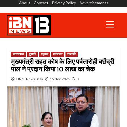
About
Contact
Privacy Policy
Advertisements
Skip
to
content
Primary
Menu
उत्तराखण्ड
कुमाऊँ
गढ़वाल
मनोरंजन
राजनीति
मुख्यमंत्री राहत कोष के लिए पर्वतारोही बछेंद्री
पाल ने प्रदान किया 10 लाख का चेक
IBN13 News Desk
15 Nov, 2025
0