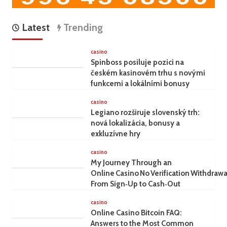
Latest
Trending
casino
Spinboss posiluje pozici na
českém kasinovém trhu s novými
funkcemi a lokálními bonusy
casino
Legiano rozširuje slovenský trh:
nová lokalizácia, bonusy a
exkluzívne hry
casino
My Journey Through an
Online Casino No Verification Withdrawa
From Sign‑Up to Cash‑Out
casino
Online Casino Bitcoin FAQ:
Answers to the Most Common