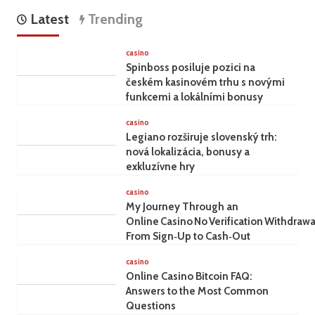
Latest
Trending
casino
Spinboss posiluje pozici na
českém kasinovém trhu s novými
funkcemi a lokálními bonusy
casino
Legiano rozširuje slovenský trh:
nová lokalizácia, bonusy a
exkluzívne hry
casino
My Journey Through an
Online Casino No Verification Withdrawa
From Sign‑Up to Cash‑Out
casino
Online Casino Bitcoin FAQ:
Answers to the Most Common
Questions