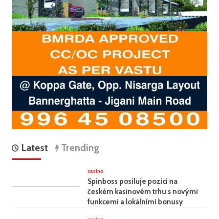
Latest
Trending
casino
Spinboss posiluje pozici na
českém kasinovém trhu s novými
funkcemi a lokálními bonusy