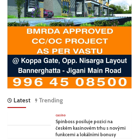
Latest
Trending
casino
Spinboss posiluje pozici na
českém kasinovém trhu s novými
funkcemi a lokálními bonusy