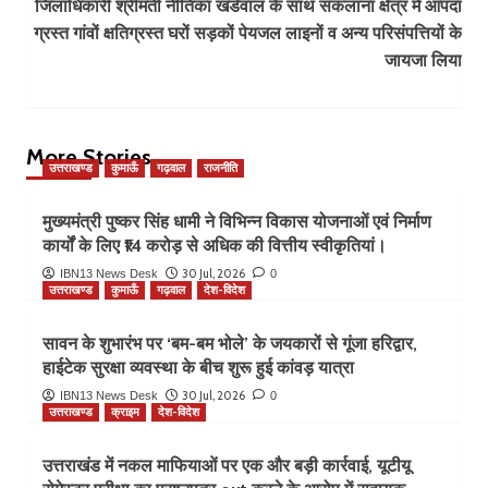
जिलाधिकारी श्रीमती नीतिका खंडेवाल के साथ सकलाना क्षेत्र में आपदा
ग्रस्त गांवों क्षतिग्रस्त घरों सड़कों पेयजल लाइनों व अन्य परिसंपत्तियों के
जायजा लिया
More Stories
उत्तराखण्ड
कुमाऊँ
गढ़वाल
राजनीति
मुख्यमंत्री पुष्कर सिंह धामी ने विभिन्न विकास योजनाओं एवं निर्माण
कार्यों के लिए ₹14 करोड़ से अधिक की वित्तीय स्वीकृतियां।
30 Jul, 2026
IBN13 News Desk
0
उत्तराखण्ड
कुमाऊँ
गढ़वाल
देश-विदेश
सावन के शुभारंभ पर ‘बम-बम भोले’ के जयकारों से गूंजा हरिद्वार,
हाईटेक सुरक्षा व्यवस्था के बीच शुरू हुई कांवड़ यात्रा
30 Jul, 2026
IBN13 News Desk
0
उत्तराखण्ड
क्राइम
देश-विदेश
उत्तराखंड में नकल माफियाओं पर एक और बड़ी कार्रवाई, यूटीयू