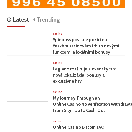
Latest
Trending
casino
Spinboss posiluje pozici na
českém kasinovém trhu s novými
funkcemi a lokálními bonusy
casino
Legiano rozširuje slovenský trh:
nová lokalizácia, bonusy a
exkluzívne hry
casino
My Journey Through an
Online Casino No Verification Withdrawa
From Sign‑Up to Cash‑Out
casino
Online Casino Bitcoin FAQ: