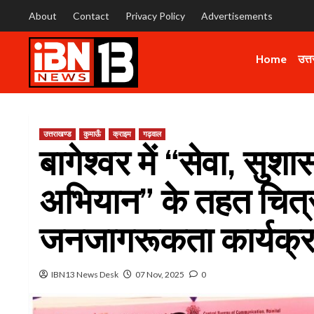
Skip
About
Contact
Privacy Policy
Advertisements
to
content
Home
उत्
उत्तराखण्ड
कुमाऊँ
क्राइम
गढ़वाल
बागेश्वर में “सेवा, स
अभियान” के तहत चित्र 
जनजागरूकता कार्यक्र
IBN13 News Desk
07 Nov, 2025
0