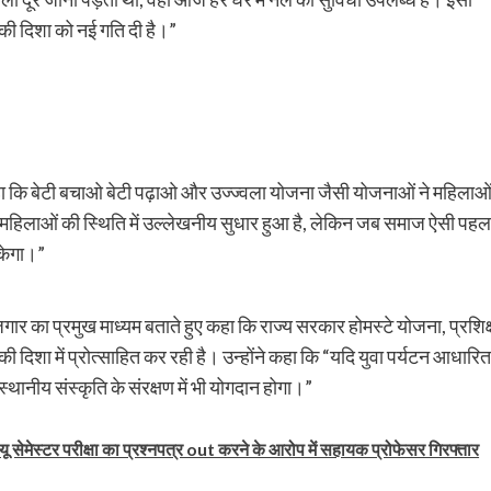
की दिशा को नई गति दी है।”
 कहा कि बेटी बचाओ बेटी पढ़ाओ और उज्ज्वला योजना जैसी योजनाओं ने महिलाओ
में महिलाओं की स्थिति में उल्लेखनीय सुधार हुआ है, लेकिन जब समाज ऐसी पहल
सकेगा।”
ोजगार का प्रमुख माध्यम बताते हुए कहा कि राज्य सरकार होमस्टे योजना, प्रशिक
की दिशा में प्रोत्साहित कर रही है। उन्होंने कहा कि “यदि युवा पर्यटन आधारि
्थानीय संस्कृति के संरक्षण में भी योगदान होगा।”
ू सेमेस्टर परीक्षा का प्रश्नपत्र out करने के आरोप में सहायक प्रोफेसर गिरफ्तार