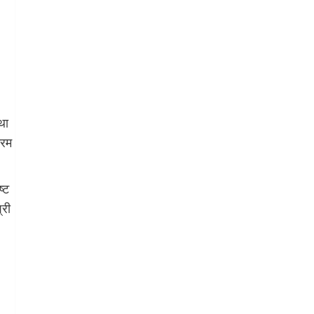
था
्रम
ष्ट
्री