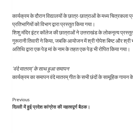
कार्यक्रम के दौरान विद्यालयों के छात्र-छात्राओं के मध्य चित्रकला प
प्रतिभागियों को विभाग द्वारा प्रस्तुत किया गया।
शिशु मंदिर इंटर कॉलेज की छात्राओं ने उत्तराखंड के लोकनृत्य प्रस्तु
गुरूरानी तिवारी ने किया, जबकि आयोजन में श्री गोपेश बिष्ट और श्र
अतिथि द्वारा एक पेड़ मां के नाम के तहत एक पेड़ भी रोपित किया गया।
‘वंदे मातरम्’ के साथ हुआ समापन
कार्यक्रम का समापन वंदे मातरम् गीत के सभी छंदों के सामूहिक गा
Post
Previous
दिल्ली में हुई प्रदेश कांग्रेस की महत्वपूर्ण बैठक।
Navigation