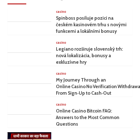
casino
Spinboss posiluje pozici na
českém kasinovém trhu s novými
funkcemi a lokálními bonusy
casino
Legiano rozširuje slovenský trh:
nová lokalizácia, bonusy a
exkluzívne hry
casino
My Journey Through an
Online Casino No Verification Withdrawa
From Sign‑Up to Cash‑Out
casino
Online Casino Bitcoin FAQ:
Answers to the Most Common
Questions