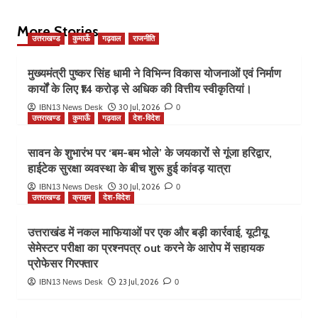
More Stories
उत्तराखण्ड
कुमाऊँ
गढ़वाल
राजनीति
मुख्यमंत्री पुष्कर सिंह धामी ने विभिन्न विकास योजनाओं एवं निर्माण
कार्यों के लिए ₹14 करोड़ से अधिक की वित्तीय स्वीकृतियां।
30 Jul, 2026
IBN13 News Desk
0
उत्तराखण्ड
कुमाऊँ
गढ़वाल
देश-विदेश
सावन के शुभारंभ पर ‘बम-बम भोले’ के जयकारों से गूंजा हरिद्वार,
हाईटेक सुरक्षा व्यवस्था के बीच शुरू हुई कांवड़ यात्रा
30 Jul, 2026
IBN13 News Desk
0
उत्तराखण्ड
क्राइम
देश-विदेश
उत्तराखंड में नकल माफियाओं पर एक और बड़ी कार्रवाई, यूटीयू
सेमेस्टर परीक्षा का प्रश्नपत्र out करने के आरोप में सहायक
प्रोफेसर गिरफ्तार
23 Jul, 2026
IBN13 News Desk
0