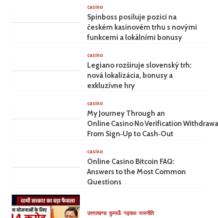
casino
Spinboss posiluje pozici na
českém kasinovém trhu s novými
funkcemi a lokálními bonusy
casino
Legiano rozširuje slovenský trh:
nová lokalizácia, bonusy a
exkluzívne hry
casino
My Journey Through an
Online Casino No Verification Withdrawa
From Sign‑Up to Cash‑Out
casino
Online Casino Bitcoin FAQ:
Answers to the Most Common
Questions
उत्तराखण्ड
कुमाऊँ
गढ़वाल
राजनीति