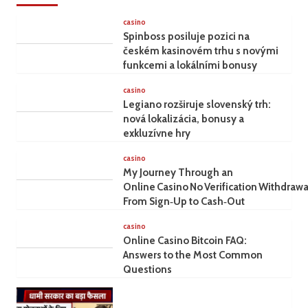
casino
Spinboss posiluje pozici na
českém kasinovém trhu s novými
funkcemi a lokálními bonusy
casino
Legiano rozširuje slovenský trh:
nová lokalizácia, bonusy a
exkluzívne hry
casino
My Journey Through an
Online Casino No Verification Withdrawa
From Sign‑Up to Cash‑Out
casino
Online Casino Bitcoin FAQ:
Answers to the Most Common
Questions