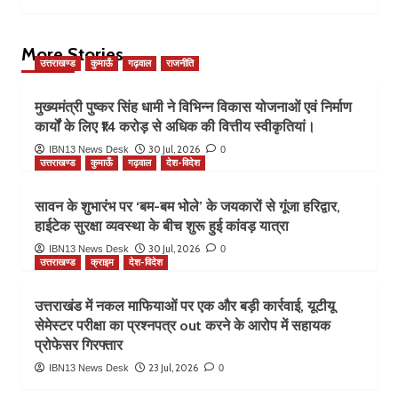
More Stories
उत्तराखण्ड
कुमाऊँ
गढ़वाल
राजनीति
मुख्यमंत्री पुष्कर सिंह धामी ने विभिन्न विकास योजनाओं एवं निर्माण
कार्यों के लिए ₹14 करोड़ से अधिक की वित्तीय स्वीकृतियां।
30 Jul, 2026
IBN13 News Desk
0
उत्तराखण्ड
कुमाऊँ
गढ़वाल
देश-विदेश
सावन के शुभारंभ पर ‘बम-बम भोले’ के जयकारों से गूंजा हरिद्वार,
हाईटेक सुरक्षा व्यवस्था के बीच शुरू हुई कांवड़ यात्रा
30 Jul, 2026
IBN13 News Desk
0
उत्तराखण्ड
क्राइम
देश-विदेश
उत्तराखंड में नकल माफियाओं पर एक और बड़ी कार्रवाई, यूटीयू
सेमेस्टर परीक्षा का प्रश्नपत्र out करने के आरोप में सहायक
प्रोफेसर गिरफ्तार
23 Jul, 2026
IBN13 News Desk
0