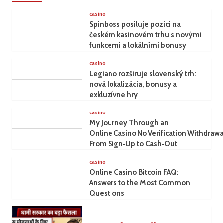
casino
Spinboss posiluje pozici na
českém kasinovém trhu s novými
funkcemi a lokálními bonusy
casino
Legiano rozširuje slovenský trh:
nová lokalizácia, bonusy a
exkluzívne hry
casino
My Journey Through an
Online Casino No Verification Withdrawa
From Sign‑Up to Cash‑Out
casino
Online Casino Bitcoin FAQ:
Answers to the Most Common
Questions