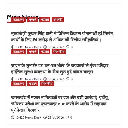
More Stories
उत्तराखण्ड
कुमाऊँ
गढ़वाल
राजनीति
मुख्यमंत्री पुष्कर सिंह धामी ने विभिन्न विकास योजनाओं एवं निर्माण
कार्यों के लिए ₹14 करोड़ से अधिक की वित्तीय स्वीकृतियां।
30 Jul, 2026
IBN13 News Desk
0
उत्तराखण्ड
कुमाऊँ
गढ़वाल
देश-विदेश
सावन के शुभारंभ पर ‘बम-बम भोले’ के जयकारों से गूंजा हरिद्वार,
हाईटेक सुरक्षा व्यवस्था के बीच शुरू हुई कांवड़ यात्रा
30 Jul, 2026
IBN13 News Desk
0
उत्तराखण्ड
क्राइम
देश-विदेश
उत्तराखंड में नकल माफियाओं पर एक और बड़ी कार्रवाई, यूटीयू
सेमेस्टर परीक्षा का प्रश्नपत्र out करने के आरोप में सहायक
प्रोफेसर गिरफ्तार
23 Jul, 2026
IBN13 News Desk
0