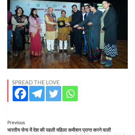
SPREAD THE LOVE
Post
Previous
भारतीय सेना में देश की पहली महिला कमीशन प्राप्त करने वाली
Navigation