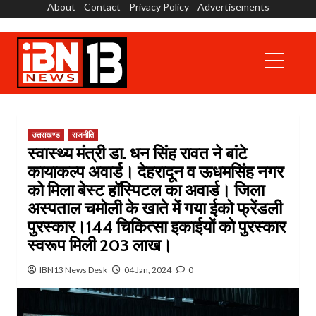
About
Contact
Privacy Policy
Advertisements
Skip
to
content
Primary
Menu
उत्तराखण्ड
राजनीति
स्वास्थ्य मंत्री डा. धन सिंह रावत ने बांटे
कायाकल्प अवार्ड। देहरादून व ऊधमसिंह नगर
को मिला बेस्ट हॉस्पिटल का अवार्ड। जिला
अस्पताल चमोली के खाते में गया ईको फ्रेंडली
पुरस्कार।144 चिकित्सा इकाईयों को पुरस्कार
स्वरूप मिली 203 लाख।
IBN13 News Desk
04 Jan, 2024
0