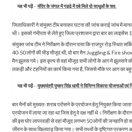
यह भी पढ़ें -
मंदिर के जंगल में गड्ढे में दबे मिले दो साधुओं के शव.
जिलाधिकारी ने संयुक्त टीम बनाकर घटना की जांच कराई जांच में मा
थी। इसको गंभीरता से लेते हुए जिला प्रशासन द्वारा बार का लाइसेंस 
संयुक्त जांच टीम ने निरीक्षण के दौरान पाया कि राजपुर रोड़ स्थित 
40-50 लोगों की भीड़ मौजूद थी, दो बार मैन Juggling & Fire show 
मैन झुलस गये। इस कृत्य से वहां मौजूद सभी लोगों के आग मे झुलसने 
लकड़ी और टहनियों का कार्य किया गया है, जिससे मौके पर आग का बहु
यह भी पढ़ें -
मुख्यमंत्री पुष्कर सिंह धामी ने विभिन्न विकास योजनाओं एवं 
बार मैनों को मुख्यतः शराब परोसने के प्रयोजन हेतु नियुक्त किया जात
प्रयोजन में लाया जा रहा था जिस हेतु वे दक्ष नहीं थे। निरीक्षण के दौर
की इस घोर लापरवाही से वहां मौजूद लगभग 50 लोगों की जनहानि हो सकत
जीवन के साथ खिलवाड़ किया गया। सभी तथ्यों के दृष्टिगत प्रक