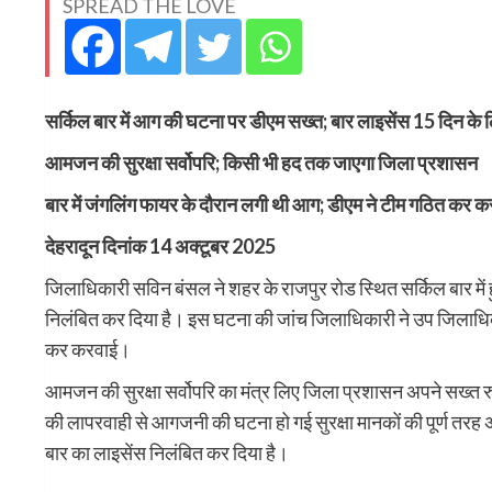
SPREAD THE LOVE
सर्किल बार में आग की घटना पर डीएम सख्त; बार लाइसेंस 15 दिन के 
आमजन की सुरक्षा सर्वोपरि; किसी भी हद तक जाएगा जिला प्रशासन
बार में जंगलिंग फायर के दौरान लगी थी आग; डीएम ने टीम गठित कर कर
देहरादून दिनांक 14 अक्टूबर 2025
जिलाधिकारी सविन बंसल ने शहर के राजपुर रोड स्थित सर्किल बार में 
निलंबित कर दिया है। इस घटना की जांच जिलाधिकारी ने उप जिलाधिकार
कर करवाई।
आमजन की सुरक्षा सर्वोपरि का मंत्र लिए जिला प्रशासन अपने सख्त र
की लापरवाही से आगजनी की घटना हो गई सुरक्षा मानकों की पूर्ण तर
बार का लाइसेंस निलंबित कर दिया है।