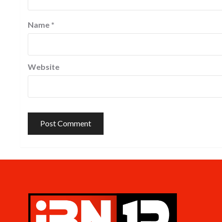
Name
*
Website