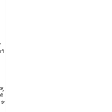
र
में
ेतु
ों
 के