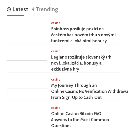
Latest
Trending
casino
Spinboss posiluje pozici na
českém kasinovém trhu s novými
funkcemi a lokálními bonusy
casino
Legiano rozširuje slovenský trh:
nová lokalizácia, bonusy a
exkluzívne hry
casino
My Journey Through an
Online Casino No Verification Withdrawa
From Sign‑Up to Cash‑Out
casino
Online Casino Bitcoin FAQ:
Answers to the Most Common
Questions