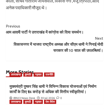
काला, सचिव गीताराम जायसवाल, विकास नेगी ,मंजू त्रिपाठी,आदि
अनेक पदाधिकारी मौजूद थे।
Post
Previous
आम आदमी पार्टी ने उत्तराखंड में कांग्रेस को दिया समर्थन।
Navigation
Next
विकासनगर में भाजपा राष्ट्रीय अध्यक्ष और सीएम धामी ने गिनाई मोदी
सरकार की 10 साल की उपलब्धियां।
More Stories
उत्तराखण्ड
कुमाऊँ
गढ़वाल
राजनीति
मुख्यमंत्री पुष्कर सिंह धामी ने विभिन्न विकास योजनाओं एवं निर्माण
कार्यों के लिए ₹14 करोड़ से अधिक की वित्तीय स्वीकृतियां।
30 Jul, 2026
IBN13 News Desk
0
उत्तराखण्ड
कुमाऊँ
गढ़वाल
देश-विदेश