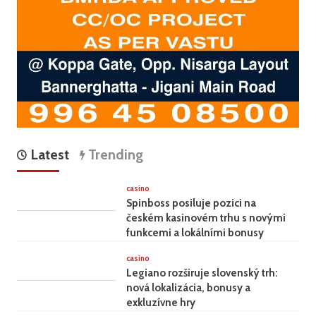
Latest
Trending
casino
Spinboss posiluje pozici na
českém kasinovém trhu s novými
funkcemi a lokálními bonusy
casino
Legiano rozširuje slovenský trh:
nová lokalizácia, bonusy a
exkluzívne hry