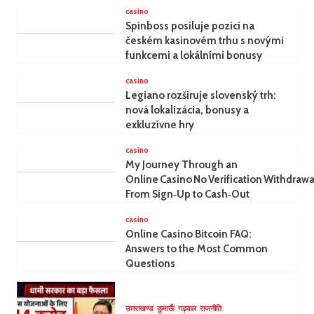
casino
Spinboss posiluje pozici na
českém kasinovém trhu s novými
funkcemi a lokálními bonusy
casino
Legiano rozširuje slovenský trh:
nová lokalizácia, bonusy a
exkluzívne hry
casino
My Journey Through an
Online Casino No Verification Withdrawa
From Sign‑Up to Cash‑Out
casino
Online Casino Bitcoin FAQ:
Answers to the Most Common
Questions
उत्तराखण्ड
कुमाऊँ
गढ़वाल
राजनीति