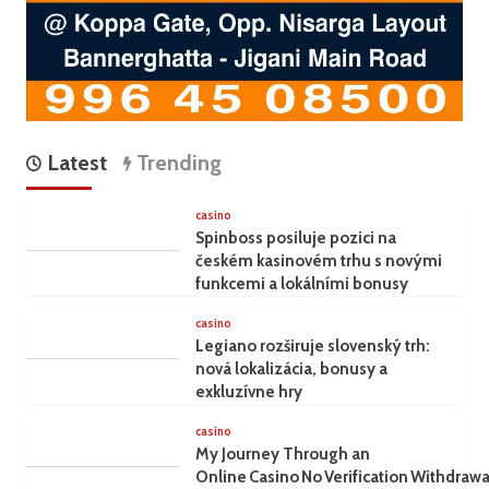
Latest
Trending
casino
Spinboss posiluje pozici na
českém kasinovém trhu s novými
funkcemi a lokálními bonusy
casino
Legiano rozširuje slovenský trh:
nová lokalizácia, bonusy a
exkluzívne hry
casino
My Journey Through an
Online Casino No Verification Withdrawa