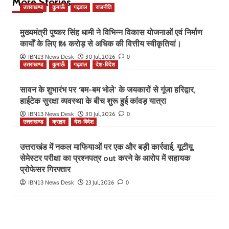
More Stories
उत्तराखण्ड
कुमाऊँ
गढ़वाल
राजनीति
मुख्यमंत्री पुष्कर सिंह धामी ने विभिन्न विकास योजनाओं एवं निर्माण
कार्यों के लिए ₹14 करोड़ से अधिक की वित्तीय स्वीकृतियां।
30 Jul, 2026
IBN13 News Desk
0
उत्तराखण्ड
कुमाऊँ
गढ़वाल
देश-विदेश
सावन के शुभारंभ पर ‘बम-बम भोले’ के जयकारों से गूंजा हरिद्वार,
हाईटेक सुरक्षा व्यवस्था के बीच शुरू हुई कांवड़ यात्रा
30 Jul, 2026
IBN13 News Desk
0
उत्तराखण्ड
क्राइम
देश-विदेश
उत्तराखंड में नकल माफियाओं पर एक और बड़ी कार्रवाई, यूटीयू
सेमेस्टर परीक्षा का प्रश्नपत्र out करने के आरोप में सहायक
प्रोफेसर गिरफ्तार
23 Jul, 2026
IBN13 News Desk
0