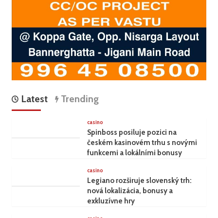
Latest
Trending
casino
Spinboss posiluje pozici na
českém kasinovém trhu s novými
funkcemi a lokálními bonusy
casino
Legiano rozširuje slovenský trh:
nová lokalizácia, bonusy a
exkluzívne hry