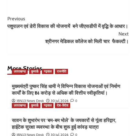
Post
Previous
पशुपालन एवं डेरी विकास की योजनायें बने जीएसडीपी में वृद्धि के आधार।
Navigation
Next
श्रीनगर मेडिकल कॉलेज को मिली चार फैकल्टी।
More Stories
उत्तराखण्ड
कुमाऊँ
गढ़वाल
राजनीति
मुख्यमंत्री पुष्कर सिंह धामी ने विभिन्न विकास योजनाओं एवं निर्माण
कार्यों के लिए ₹14 करोड़ से अधिक की वित्तीय स्वीकृतियां।
30 Jul, 2026
IBN13 News Desk
0
उत्तराखण्ड
कुमाऊँ
गढ़वाल
देश-विदेश
सावन के शुभारंभ पर ‘बम-बम भोले’ के जयकारों से गूंजा हरिद्वार,
हाईटेक सुरक्षा व्यवस्था के बीच शुरू हुई कांवड़ यात्रा
30 Jul, 2026
IBN13 News Desk
0