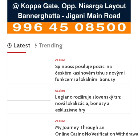
Latest
Trending
casino
Spinboss posiluje pozici na
českém kasinovém trhu s novými
funkcemi a lokálními bonusy
casino
Legiano rozširuje slovenský trh:
nová lokalizácia, bonusy a
exkluzívne hry
casino
My Journey Through an
Online Casino No Verification Withdrawa