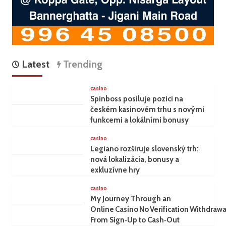
Latest
Trending
casino
Spinboss posiluje pozici na
českém kasinovém trhu s novými
funkcemi a lokálními bonusy
casino
Legiano rozširuje slovenský trh:
nová lokalizácia, bonusy a
exkluzívne hry
casino
My Journey Through an
Online Casino No Verification Withdrawa
From Sign‑Up to Cash‑Out