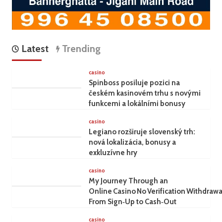
Latest
Trending
casino
Spinboss posiluje pozici na
českém kasinovém trhu s novými
funkcemi a lokálními bonusy
casino
Legiano rozširuje slovenský trh:
nová lokalizácia, bonusy a
exkluzívne hry
casino
My Journey Through an
Online Casino No Verification Withdrawa
From Sign‑Up to Cash‑Out
casino