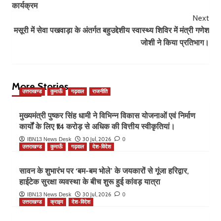
कार्यक्रम
Next
मसूरी में सेवा पखवाड़ा के अंतर्गत बहुउद्देशीय स्वास्थ्य शिविर में मंत्री गणेश
जोशी ने किया प्रतिभाग।
More Stories
उत्तराखण्ड
कुमाऊँ
गढ़वाल
राजनीति
मुख्यमंत्री पुष्कर सिंह धामी ने विभिन्न विकास योजनाओं एवं निर्माण
कार्यों के लिए ₹14 करोड़ से अधिक की वित्तीय स्वीकृतियां।
30 Jul, 2026
IBN13 News Desk
0
उत्तराखण्ड
कुमाऊँ
गढ़वाल
देश-विदेश
सावन के शुभारंभ पर ‘बम-बम भोले’ के जयकारों से गूंजा हरिद्वार,
हाईटेक सुरक्षा व्यवस्था के बीच शुरू हुई कांवड़ यात्रा
30 Jul, 2026
IBN13 News Desk
0
उत्तराखण्ड
क्राइम
देश-विदेश